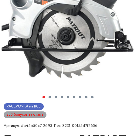
РАССРОЧКА на ВСЁ
300 бонусов за отзыв
Артикул: #a45b50c7-2693-11ec-8231-00155d7f2656