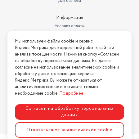
Для бизнеса
Информация
Условия оплаты
Условия доставки
Мы используем файлы cookie и сервис
Условия возврата
Яндекс.Метрика для корректной работы сайта и
Нашли ошибку на сайте?
Напишите нам
.
анализа посещаемости. Нажимая кнопку «Согласен
на обработку персональных данных», Вы даете
2026 © Интернет-магазин "АстМаркет". У нас есть всё!
согласие на использование аналитических cookie и
обработку данных с помощью сервиса
Яндекс.Метрика. Вы можете отказаться от
аналитических cookie и оставить только
Политика конфиденциальности
необходимые cookie.
Подробнее
.
Согласен на обработку персональных
данных
Разработка сайта
ASTDESIGN
Отказаться от аналитических cookie