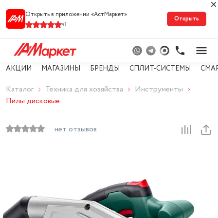
Открыть в приложении «АстМарке‪т‬»
Открыть
41
АКЦИИ
МАГАЗИНЫ
БРЕНДЫ
СПЛИТ-СИСТЕМЫ
СМА
Каталог
Техника для хозяйства
Инструменты
Пилы дисковые
нет отзывов