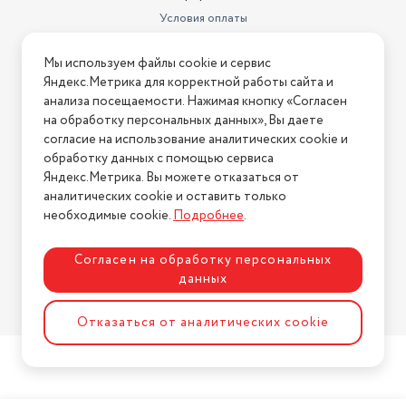
Условия оплаты
Условия доставки
Мы используем файлы cookie и сервис
Условия возврата
Яндекс.Метрика для корректной работы сайта и
Нашли ошибку на сайте?
Напишите нам
.
анализа посещаемости. Нажимая кнопку «Согласен
на обработку персональных данных», Вы даете
2026 © Интернет-магазин "АстМаркет". У нас есть всё!
согласие на использование аналитических cookie и
обработку данных с помощью сервиса
Яндекс.Метрика. Вы можете отказаться от
аналитических cookie и оставить только
Политика конфиденциальности
необходимые cookie.
Подробнее
.
Согласен на обработку персональных
данных
Разработка сайта
ASTDESIGN
Отказаться от аналитических cookie