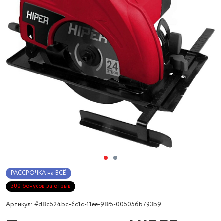
РАССРОЧКА на ВСЁ
300 бонусов за отзыв
Артикул: #d8c524bc-6c1c-11ee-98f5-005056b793b9