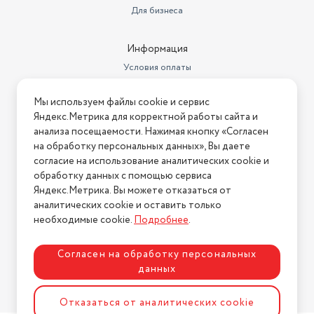
Для бизнеса
Информация
Условия оплаты
Условия доставки
Мы используем файлы cookie и сервис
Условия возврата
Яндекс.Метрика для корректной работы сайта и
Нашли ошибку на сайте?
Напишите нам
.
анализа посещаемости. Нажимая кнопку «Согласен
на обработку персональных данных», Вы даете
2026 © Интернет-магазин "АстМаркет". У нас есть всё!
согласие на использование аналитических cookie и
обработку данных с помощью сервиса
Яндекс.Метрика. Вы можете отказаться от
аналитических cookie и оставить только
Политика конфиденциальности
необходимые cookie.
Подробнее
.
Согласен на обработку персональных
данных
Разработка сайта
ASTDESIGN
Отказаться от аналитических cookie