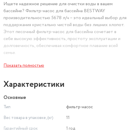
Ищете надежное решение для очистки воды в вашем
бассейне? Фильтр-насос для бассейна BESTWAY
производительностью 5678 л/ч – это идеальный выбор для
поддержания кристально чистой воды без лишних хлопот.
Этот песочный фильтр-насос для бассейна сочетает в
себе высокую эффективность, простоту эксплуатации и
долговечность, обеспечивая комфортное плавание всей
семье.
Показать полностью
Ключевые преимущества:
Характеристики
- Мощная фильтрация – насос для бассейна с фильтром
Основные
обеспечивает эффективную очистку воды, задерживая
Тип
фильтр-насос
мельчайшие частицы грязи, листья и другие загрязнения.
Вес товара в упаковке, (кг)
11
- Песочный фильтр – в качестве фильтрующего элемента
Гарантийный срок
1 год
используется кварцевый песок, который легко чистится и