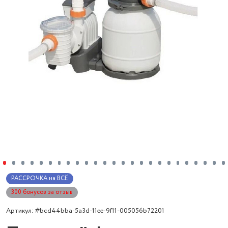
РАССРОЧКА на ВСЁ
300 бонусов за отзыв
Артикул: #bcd44bba-5a3d-11ee-9f11-005056b72201