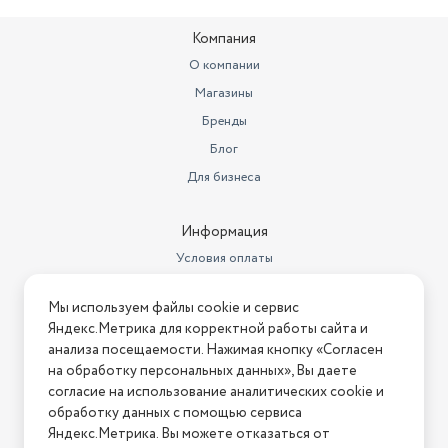
Высота товара в упаковке, в
метрах
0.37
Компания
Объем товара в упаковке, в
О компании
литрах
107.892
Магазины
Вес товара, г
11000
Бренды
Страна-изготовитель
Китай
Блог
Для бизнеса
Потребляемая мощность (Вт)
220
Информация
Условия оплаты
Условия доставки
Мы используем файлы cookie и сервис
Условия возврата
Яндекс.Метрика для корректной работы сайта и
Нашли ошибку на сайте?
Напишите нам
.
анализа посещаемости. Нажимая кнопку «Согласен
на обработку персональных данных», Вы даете
2026 © Интернет-магазин "АстМаркет". У нас есть всё!
согласие на использование аналитических cookie и
обработку данных с помощью сервиса
Яндекс.Метрика. Вы можете отказаться от