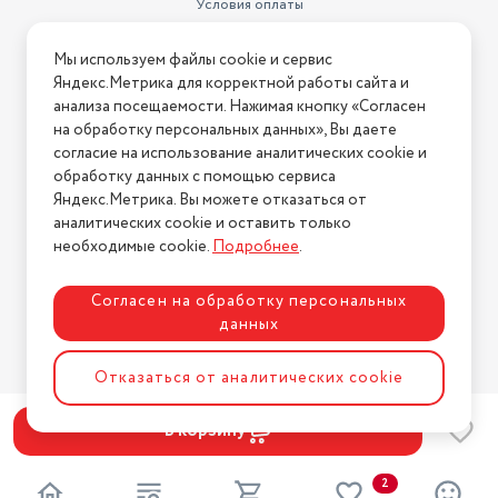
Условия оплаты
Условия доставки
Мы используем файлы cookie и сервис
Условия возврата
Яндекс.Метрика для корректной работы сайта и
Нашли ошибку на сайте?
Напишите нам
.
анализа посещаемости. Нажимая кнопку «Согласен
на обработку персональных данных», Вы даете
2026 © Интернет-магазин "АстМаркет". У нас есть всё!
согласие на использование аналитических cookie и
обработку данных с помощью сервиса
Яндекс.Метрика. Вы можете отказаться от
аналитических cookie и оставить только
Политика конфиденциальности
необходимые cookie.
Подробнее
.
Согласен на обработку персональных
данных
Разработка сайта
ASTDESIGN
Отказаться от аналитических cookie
В корзину
2