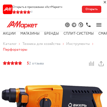
Открыть в приложении «АстМарке‪т‬»
Открыть
41
АКЦИИ
МАГАЗИНЫ
БРЕНДЫ
СПЛИТ-СИСТЕМЫ
СМА
Каталог
Техника для хозяйства
Инструменты
Перфораторы
5
2 отзыва