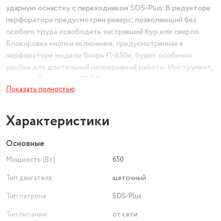
ударную оснастку с переходником SDS-Plus. В редукторе
перфоратора предусмотрен реверс, позволяющий без
особого труда освободить застрявший бур или сверло.
Блокировка кнопки включения, предусмотренная в
перфораторе модели Вихрь П-650к, будет особенно
удобна для длительной непрерывной работы. Инструмент,
питающийся от сети 220 В, комплектуется
Показать полностью
дополнительной рукояткой, благодаря которой его легче
удерживать и контролировать во время работы. Он
предлагается вам вместе с кейсом для переноски и
Характеристики
хранения, ограничителем глубины сверления, одним буром.
Основные
Мощность (Вт)
650
Тип двигателя
щеточный
Тип патрона
SDS-Plus
Тип питания
от сети