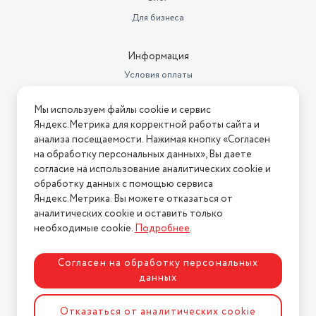
Для бизнеса
Информация
Условия оплаты
Условия доставки
Мы используем файлы cookie и сервис
Условия возврата
Яндекс.Метрика для корректной работы сайта и
Нашли ошибку на сайте?
Напишите нам
.
анализа посещаемости. Нажимая кнопку «Согласен
на обработку персональных данных», Вы даете
2026 © Интернет-магазин "АстМаркет". У нас есть всё!
согласие на использование аналитических cookie и
обработку данных с помощью сервиса
Яндекс.Метрика. Вы можете отказаться от
аналитических cookie и оставить только
Политика конфиденциальности
необходимые cookie.
Подробнее
.
Согласен на обработку персональных
данных
Разработка сайта
ASTDESIGN
Отказаться от аналитических cookie