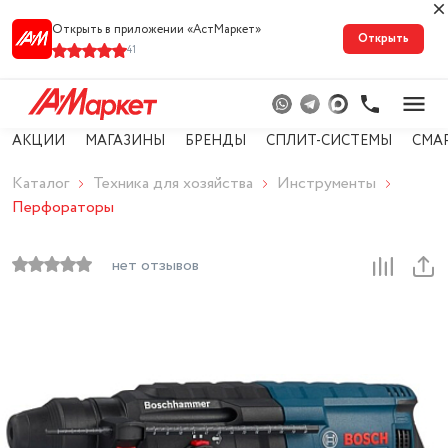
Открыть в приложении «АстМарке‪т‬»
Открыть
41
АКЦИИ
МАГАЗИНЫ
БРЕНДЫ
СПЛИТ-СИСТЕМЫ
СМА
Каталог
Техника для хозяйства
Инструменты
Перфораторы
нет отзывов