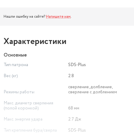
Нашли ошибку на сайте?
Напишите нам
.
Характеристики
Основные
Тип патрона
SDS-Plus
Вес (кг)
2.8
сверление, долбление,
Режимы работы
сверление с долблением
Макс. диаметр сверления
(полой коронкой)
68 мм
Макс. энергия удара
2.7 Дж
Тип крепления бура/сверла
SDS-Plus