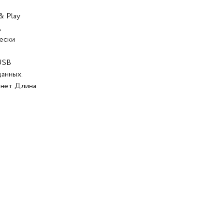
& Play
,
чески
USB
данных.
 нет Длина