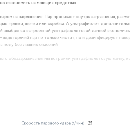
ьно сэкономить на моющих средствах.
м на загрязнение. Пар проникает внутрь загрязнения, размяг
мощью тряпки, щетки или скребка. А ультрафиолет дополнитель
ой швабры со встроенной ультрафиолетовой лампой экономичн
 ведь горячий пар не только чистит, но и дезинфицирует повер
а полу без лишних опасений.
обеззараживания мы встроили ультрафиолетовую лампу, к
лета, вы можете управлять самостоятельно с помощью нажима
орме. Для работы лампы необходимо дополнительно установи
ость ультрафиолетовой лампы: 0,8 Вт.
ыла тщательно продумана нашими инженерами. Для уборки пола 
. Для уборки прочих поверхностей, таких как столешница, са
льную ручку и воспользуйтесь ручным вариантом парового устро
вабры, мы предусмотрели удобную эргономическую ручку,
Скорость парового удара (г/мин)
25