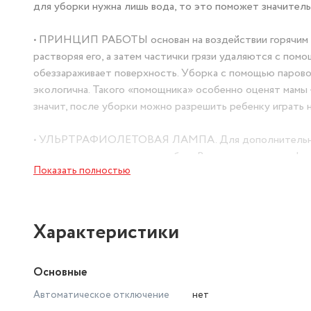
для уборки нужна лишь вода, то это поможет значител
• ПРИНЦИП РАБОТЫ основан на воздействии горячим паро
растворяя его, а затем частички грязи удаляются с по
обеззараживает поверхность. Уборка с помощью паров
экологична. Такого «помощника» особенно оценят мамы –
значит, после уборки можно разрешить ребенку играть н
• УЛЬРТРАФИОЛЕТОВАЯ ЛАМПА. Для дополнительного 
установлена на подошве швабры. Включением ультрафио
Показать полностью
кнопку выключателя, удобно расположенного на платф
элементы питания 3 * АА (в комплект не входят). Мощн
• 2 В 1 Для комфортного использования, конструкция б
Характеристики
присоедините к корпусу металлическую трубку с ручкой
кухонная утварь, зеркала и пр. - отсоедините удлините
Основные
При этом, для комфортной уборки с помощью ручной ш
расположенную на корпусе.
Автоматическое отключение
нет