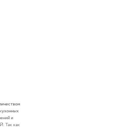
ичеством
 кухонных
нений и
 Так как