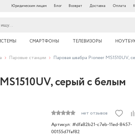
Юридическим лицам
Блог
Возврат
Доставка
Оплата
ИСТЕМЫ
СМАРТФОНЫ
ТЕЛЕВИЗОРЫ
НОУТБУ
а
Паровые станции
Паровая швабра Pioneer MS1510UV, с
 MS1510UV, серый с белым
нет отзывов
Артикул: #dfa82b21-c7eb-11ed-8457-
00155d7faf82