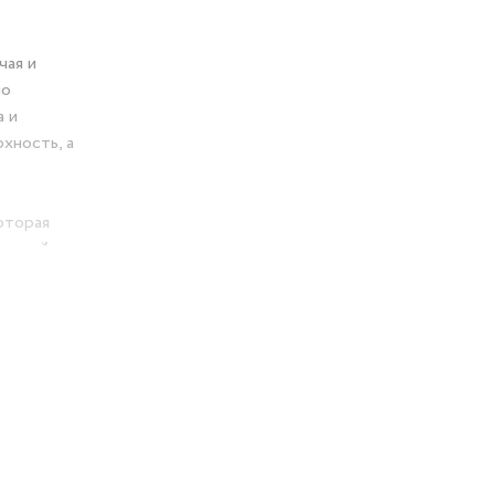
чая и
но
а и
хность, а
оторая
 ногой на
ть
-
нтехника,
йства.