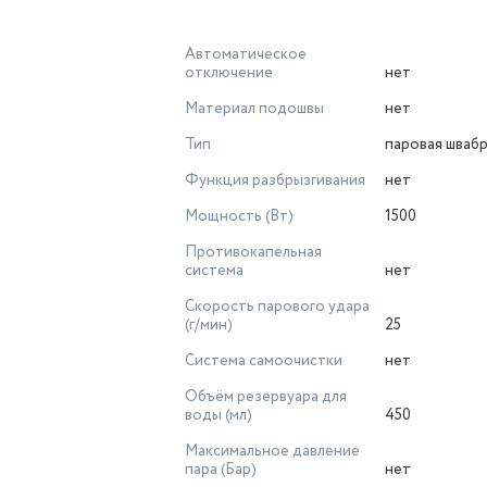
Автоматическое
отключение
нет
Материал подошвы
нет
Тип
паровая шваб
Функция разбрызгивания
нет
Мощность (Вт)
1500
Противокапельная
система
нет
Скорость парового удара
(г/мин)
25
Система самоочистки
нет
Объём резервуара для
воды (мл)
450
Максимальное давление
пара (Бар)
нет