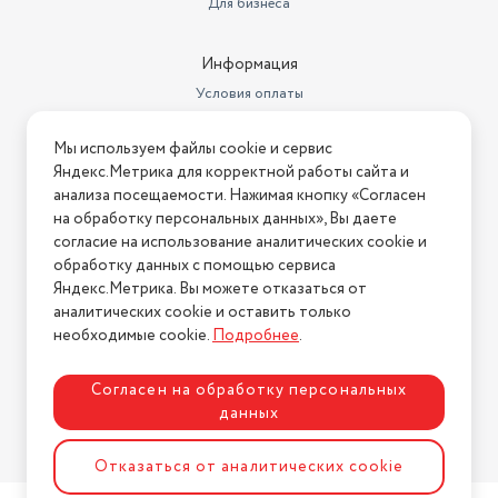
Для бизнеса
В комплекте
мелковорсистой подушечкой
Время работы
22 мин
Информация
Условия оплаты
Система защиты от накипи
нет
Условия доставки
Мы используем файлы cookie и сервис
Условия возврата
Яндекс.Метрика для корректной работы сайта и
Нашли ошибку на сайте?
Напишите нам
.
анализа посещаемости. Нажимая кнопку «Согласен
на обработку персональных данных», Вы даете
2026 © Интернет-магазин "АстМаркет". У нас есть всё!
согласие на использование аналитических cookie и
обработку данных с помощью сервиса
Яндекс.Метрика. Вы можете отказаться от
аналитических cookie и оставить только
Политика конфиденциальности
необходимые cookie.
Подробнее
.
Согласен на обработку персональных
данных
Разработка сайта
ASTDESIGN
Отказаться от аналитических cookie