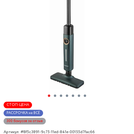
СТОП-ЦЕНА
РАССРОЧКА на ВСЁ
300 бонусов за отзыв
Артикул: #8f5c3891-9c75-11ed-841e-00155d7fac66