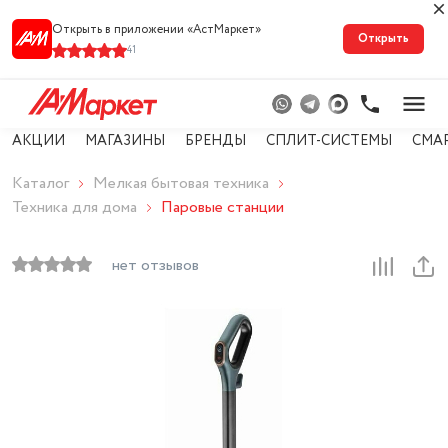
Открыть в приложении «АстМарке‪т‬»
Открыть
41
АКЦИИ
МАГАЗИНЫ
БРЕНДЫ
СПЛИТ-СИСТЕМЫ
СМА
Каталог
Мелкая бытовая техника
Техника для дома
Паровые станции
нет отзывов