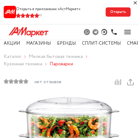
Открыть в приложении «АстМарке‪т‬»
Открыть
41
АКЦИИ
МАГАЗИНЫ
БРЕНДЫ
СПЛИТ-СИСТЕМЫ
СМА
Каталог
Мелкая бытовая техника
Кухонная техника
Пароварки
нет отзывов