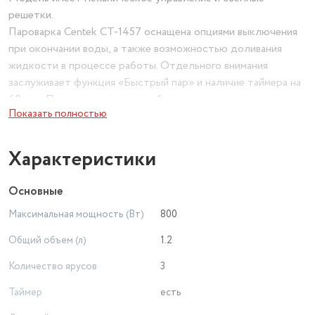
решетки.
Пароварка Centek CT-1457 оснащена опциями выключения
при окончании воды, а также возможностью доливания
жидкости в процессе работы. Отдельного внимания
заслуживает функция «Быстрый пар» и наличие таймера на
60 мин. Поставив готовить рыбу, овощи или курицу, вы
Показать полностью
можете не беспокоиться о времени – все будет сделано в
лучшем виде.
Характеристики
Основные
Максимальная мощность (Вт)
800
Общий объем (л)
1.2
Количество ярусов
3
Таймер
есть