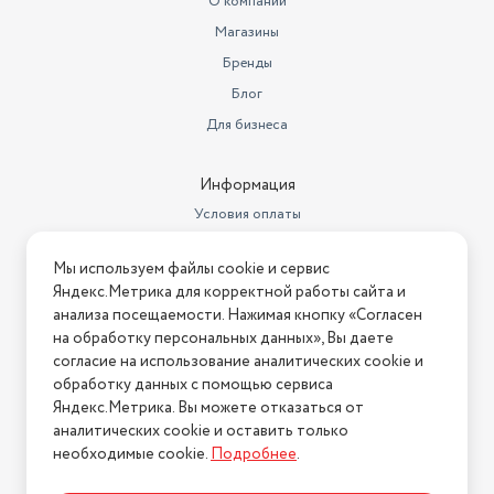
О компании
Магазины
Материал паровых корзин
прозрачный пластик
Бренды
Вес товара в упаковке, (кг)
2.36
Блог
Для бизнеса
Информация
Условия оплаты
Условия доставки
Мы используем файлы cookie и сервис
Условия возврата
Яндекс.Метрика для корректной работы сайта и
Нашли ошибку на сайте?
Напишите нам
.
анализа посещаемости. Нажимая кнопку «Согласен
на обработку персональных данных», Вы даете
2026 © Интернет-магазин "АстМаркет". У нас есть всё!
согласие на использование аналитических cookie и
обработку данных с помощью сервиса
Яндекс.Метрика. Вы можете отказаться от
аналитических cookie и оставить только
Политика конфиденциальности
необходимые cookie.
Подробнее
.