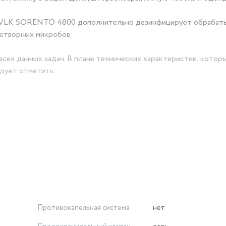
ь VLK SORENTO 4800 дополнительно дезинфицирует обрабат
нетворных микробов.
всех данных задач. В плане технических характеристик, котор
едует отметить:
очистителем VLK SORENTO 4800 предусмотрены функция
щиты от перегрева.
Противокапельная система
нет