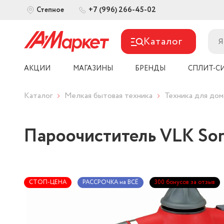
+7 (996) 266-45-02
Степное
Каталог
АКЦИИ
МАГАЗИНЫ
БРЕНДЫ
СПЛИТ-С
Каталог
Мелкая бытовая техника
Техника для дом
Пароочиститель VLK Sor
СТОП-ЦЕНА
РАССРОЧКА на ВСЁ
300 бонусов за отзыв