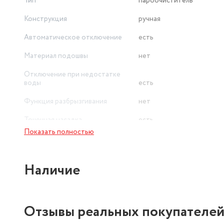
Тип
пароочиститель
Конструкция
ручная
Автоматическое отключение
есть
Материал подошвы
нет
Отключение при недостатке
воды
есть
Функция разбрызгивания
нет
Точечная насадка
есть
Показать полностью
Наличие
Отзывы реальных покупателе