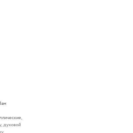
Вам
ллические,
у, духовой
у.