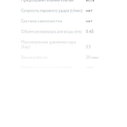
Предохранительный клапан
есть
Скорость парового удара (г/мин)
нет
Система самоочистки
нет
Объём резервуара для воды (мл)
0.45
Максимальное давление пара
(Бар)
3.5
Время работы
20 мин
Система защиты от накипи
нет
й