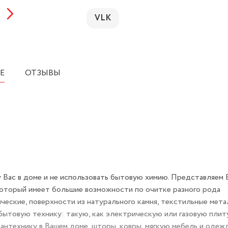
VLK
Е
ОТЗЫВЫ
 Вас в доме и не использовать бытовую химию. Представляем 
торый имеет большие возможности по очитке разного рода
ческие, поверхности из натурального камня, текстильные мета
бытовую технику: такую, как электрическую или газовую плит
нтехнику в Вашем доме, шторы, ковры, мягкую мебель и одежд