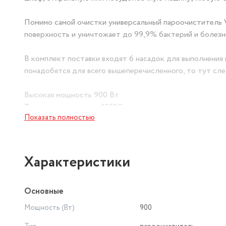
Помимо самой очистки универсальный пароочистител
поверхность и уничтожает до 99,9% бактерий и болез
В комплект поставки входят 6 насадок для выполнения 
понадобятся для всего вышеперечисленного, то тут сл
Высокая мощность 900 Вт
Температура пара до 1050С
Показать полностью
Подача пара до 28 г/мин
Давление пара до 3,5 бар
Время работы до 20 минут
Емкость бака для воды 450 мл
Характеристики
Для безопасности при работе с универсальным паро
автоматического автоотключения и функция двойной за
Основные
Мощность (Вт)
900