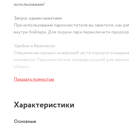
использовании!
Запуск одним нажатием
При использовании пароочистителя вы заметите, как ра
внутри бойлера. Для подачи пара переключите предохра
Удобно и безопасно
Специальная крышка на верхней части корпуса оснащена
понизится. Пароочиститель оснащён ручкой для перено
уборки.
Показать полностью
Легко наполнять водой!
В комплекте с пароочистителем Kitfort КТ-9137 идёт в
безопасность процесса наливания воды в бойлер.
Характеристики
Очистит любые поверхности
Гибкий шланг поможет добраться до труднодоступных м
Основные
любые гладкие поверхности вроде окон или зеркал. С н
мебели.