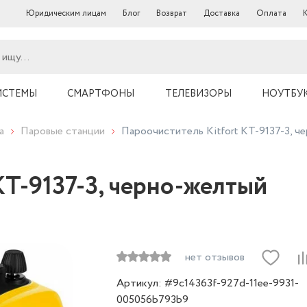
Юридическим лицам
Блог
Возврат
Доставка
Оплата
ИСТЕМЫ
СМАРТФОНЫ
ТЕЛЕВИЗОРЫ
НОУТБУ
а
Паровые станции
Пароочиститель Kitfort КТ-9137-3, ч
КТ-9137-3, черно-желтый
нет отзывов
Артикул: #9c14363f-927d-11ee-9931-
005056b793b9