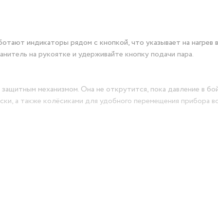
ботают индикаторы рядом с кнопкой, что указывает на нагрев 
нитель на рукоятке и удерживайте кнопку подачи пара.
 защитным механизмом. Она не открутится, пока давление в бо
ски, а также колёсиками для удобного перемещения прибора в
оронка и мерный стакан, которые нужны, чтобы обеспечить уд
ест. Если установить насадку с резиновым скребком, то можн
адетой на насадку тряпкой можно отпаривать ткани и обивки м