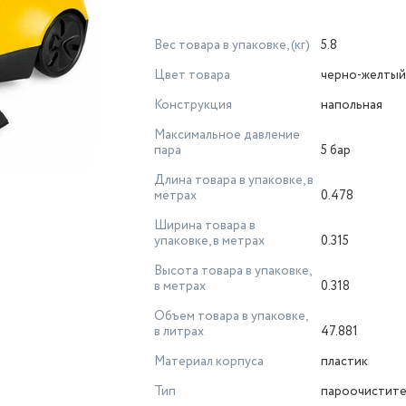
Вес товара в упаковке, (кг)
5.8
Цвет товара
черно-желтый
Конструкция
напольная
Максимальное давление
пара
5 бар
Длина товара в упаковке, в
метрах
0.478
Ширина товара в
упаковке, в метрах
0.315
Высота товара в упаковке,
в метрах
0.318
Объем товара в упаковке,
в литрах
47.881
Материал корпуса
пластик
Тип
пароочистите