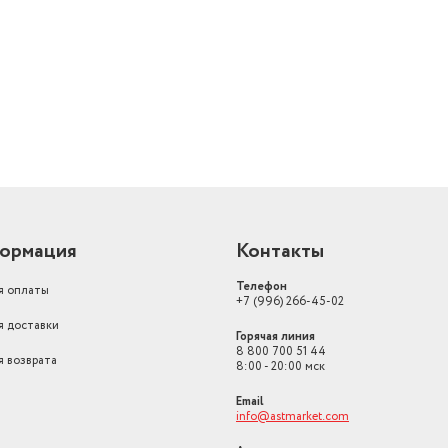
й
ормация
Контакты
Телефон
я оплаты
+7 (996) 266-45-02
я доставки
Горячая линия
8 800 700 51 44
я возврата
8:00 - 20:00 мск
Email
info@astmarket.com