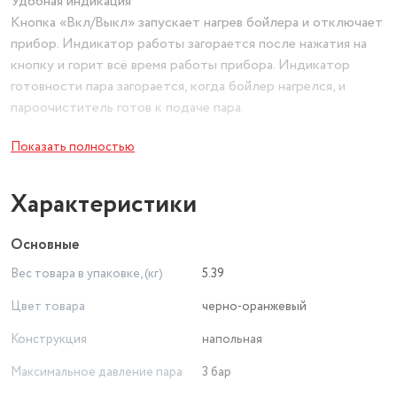
Удобная индикация
Кнопка «Вкл/Выкл» запускает нагрев бойлера и отключает
прибор. Индикатор работы загорается после нажатия на
кнопку и горит всё время работы прибора. Индикатор
готовности пара загорается, когда бойлер нагрелся, и
пароочиститель готов к подаче пара.
Показать полностью
Простое управление
Управление располагается на паровом пистолете. Кнопка
подачи пара располагается под пальцем. Чтобы
Характеристики
предотвратить случайное нажатие на кнопку подачи пара,
на паровом пистолете есть блокиратор.
Основные
Вес товара в упаковке, (кг)
5.39
Набор насадок для разных случаев уборки
Скребок для стекла используется для чистки окон, зеркал,
Цвет товара
черно-оранжевый
кафеля. Струйная насадка подходит для чистки плинтусов,
Конструкция
напольная
щелей и других углов. Щётки - для удаления стойких
загрязнений. С тряпкой можно отпаривать одежду, шторы,
Максимальное давление пара
3 бар
мягкую мебель.