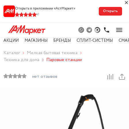
Открыть в приложении «АстМарке‪т‬»
Открыть
41
АКЦИИ
МАГАЗИНЫ
БРЕНДЫ
СПЛИТ-СИСТЕМЫ
СМА
Каталог
Мелкая бытовая техника
Техника для дома
Паровые станции
нет отзывов