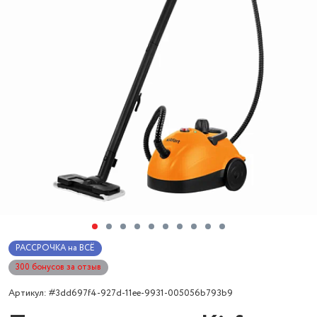
РАССРОЧКА на ВСЁ
300 бонусов за отзыв
Артикул: #3dd697f4-927d-11ee-9931-005056b793b9