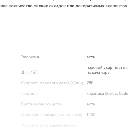
шое количество мелких складок или декоративных элементов.
Экорежим
есть
паровой удар, постоя
Для ИБП
подача пара
Скорость парового удара (г/мин)
280
Подошва
керамика (Xpress Glide
Система самоочистки
есть
Объём резервуара для воды (мл)
1400
Максимальное давление пара