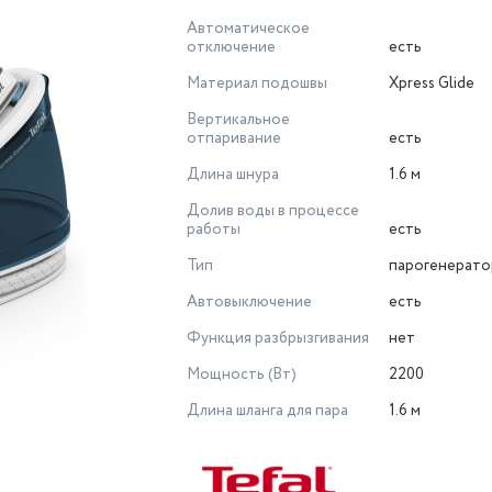
Автоматическое
отключение
есть
Материал подошвы
Xpress Glide
Вертикальное
отпаривание
есть
Длина шнура
1.6 м
Долив воды в процессе
работы
есть
Тип
парогенерато
Автовыключение
есть
Функция разбрызгивания
нет
Мощность (Вт)
2200
Длина шланга для пара
1.6 м