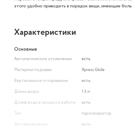
этого удобно приводить в порядок вещи, имеющие боль
Характеристики
Основные
Автоматическое отключение
есть
Материал подошвы
Xpress Glide
Вертикальное отпаривание
есть
Длина шнура
1.6 м
Долив воды в процессе работы
есть
Тип
парогенератор
Автовыключение
есть