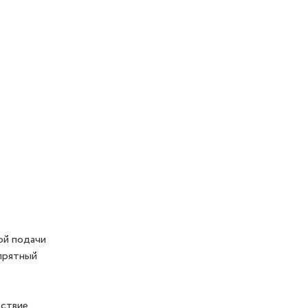
ой подачи
опрятный
дствие