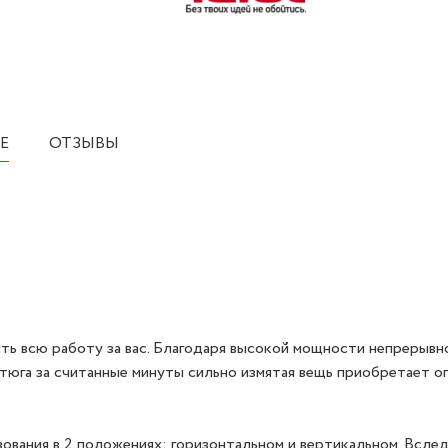
Е
ОТЗЫВЫ
ть всю работу за вас. Благодаря высокой мощности непрерывн
утюга за считанные минуты сильно измятая вещь приобретает 
ования в 2 положениях: горизонтальном и вертикальном. Всле