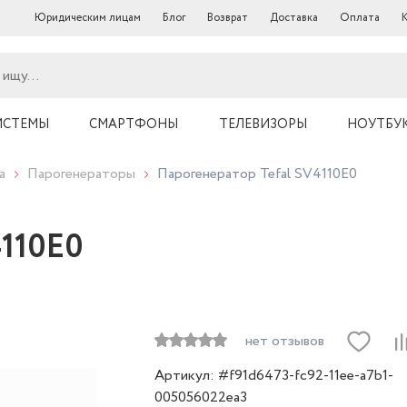
Юридическим лицам
Блог
Возврат
Доставка
Оплата
ИСТЕМЫ
СМАРТФОНЫ
ТЕЛЕВИЗОРЫ
НОУТБУ
а
Парогенераторы
Парогенератор Tefal SV4110E0
4110E0
нет отзывов
Артикул: #f91d6473-fc92-11ee-a7b1-
005056022ea3