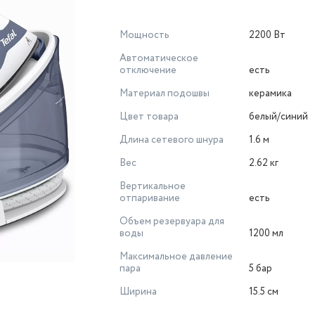
Мощность
2200 Вт
Автоматическое
отключение
есть
Материал подошвы
керамика
Цвет товара
белый/синий
Длина сетевого шнура
1.6 м
Вес
2.62 кг
Вертикальное
отпаривание
есть
Объeм резервуара для
воды
1200 мл
Максимальное давление
пара
5 бар
Ширина
15.5 см