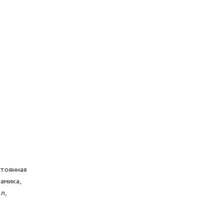
стоянная
амика,
л,