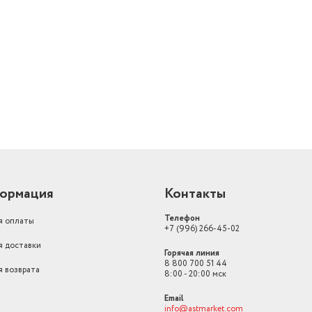
й
ормация
Контакты
Телефон
я оплаты
+7 (996) 266-45-02
я доставки
Горячая линия
8 800 700 51 44
я возврата
8:00 - 20:00 мск
Email
info@astmarket.com