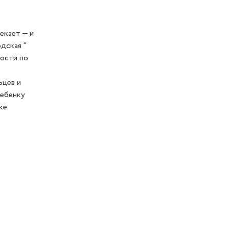
екает — и
дская "
ности по
ьцев и
ребенку
ке.