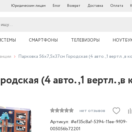
Юридическим лицам
Блог
Возврат
Доставка
Оплата
ИСТЕМЫ
СМАРТФОНЫ
ТЕЛЕВИЗОРЫ
НОУТБУ
анции
Парковка 56х7,5х37см Городская (4 авто.,1 вертл.,в ко
одская (4 авто.,1 вертл.,в 
нет отзывов
Артикул: #ef35c8af-5394-11ee-9f09-
005056b72201