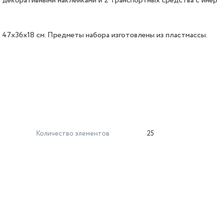
т с декоративными наклейками и 2 транспортных средства с ин
 47х36х18 см. Предметы набора изготовлены из пластмассы.
Количество элементов
25