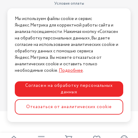
Условия оплаты
Условия доставки
Мы используем файлы cookie и сервис
Условия возврата
Яндекс.Метрика для корректной работы сайта и
Нашли ошибку на сайте?
Напишите нам
.
анализа посещаемости. Нажимая кнопку «Согласен
на обработку персональных данных», Вы даете
2026 © Интернет-магазин "АстМаркет". У нас есть всё!
согласие на использование аналитических cookie и
обработку данных с помощью сервиса
Яндекс.Метрика. Вы можете отказаться от
аналитических cookie и оставить только
Политика конфиденциальности
необходимые cookie.
Подробнее
.
Согласен на обработку персональных
данных
Разработка сайта
ASTDESIGN
Отказаться от аналитических cookie