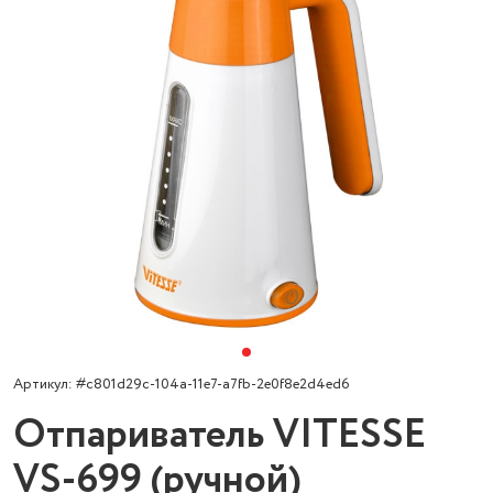
Артикул: #c801d29c-104a-11e7-a7fb-2e0f8e2d4ed6
Отпариватель VITESSE
VS-699 (ручной)