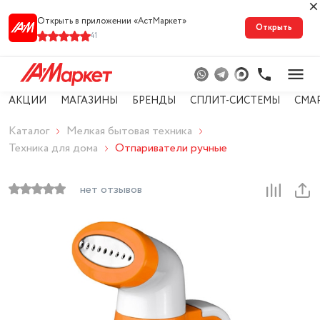
Открыть в приложении «АстМарке‪т‬»
Открыть
41
АКЦИИ
МАГАЗИНЫ
БРЕНДЫ
СПЛИТ-СИСТЕМЫ
СМА
Каталог
Мелкая бытовая техника
Техника для дома
Отпариватели ручные
нет отзывов