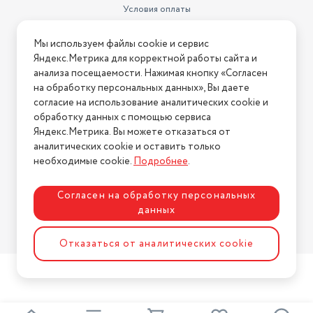
Условия оплаты
Основной цвет
Белый
Условия доставки
Мы используем файлы cookie и сервис
Условия возврата
Защита от накипи
есть
Яндекс.Метрика для корректной работы сайта и
Нашли ошибку на сайте?
Напишите нам
.
анализа посещаемости. Нажимая кнопку «Согласен
Вес
0.7 кг
на обработку персональных данных», Вы даете
2026 © Интернет-магазин "АстМаркет". У нас есть всё!
Регулировка подачи пара
согласие на использование аналитических cookie и
есть
обработку данных с помощью сервиса
Яндекс.Метрика. Вы можете отказаться от
аналитических cookie и оставить только
Политика конфиденциальности
необходимые cookie.
Подробнее
.
Согласен на обработку персональных
данных
Разработка сайта
ASTDESIGN
Отказаться от аналитических cookie