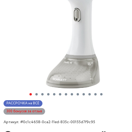
РАССРОЧКА на ВСЁ
300 бонусов за отзыв
Артикул: #0c1c4658-0ca2-11ed-835c-00155d7f9c95