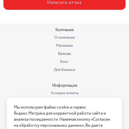
Написать отзыв
Высота товара в упаковке, в
метрах
0.22
Объем товара в упаковке, в
литрах
3.432
Компания
О компании
Магазины
Бренды
Блог
Для бизнеса
Информация
Условия оплаты
Условия доставки
Мы используем файлы cookie и сервис
Условия возврата
Яндекс.Метрика для корректной работы сайта и
Нашли ошибку на сайте?
Напишите нам
.
анализа посещаемости. Нажимая кнопку «Согласен
на обработку персональных данных», Вы даете
2026 © Интернет-магазин "АстМаркет". У нас есть всё!