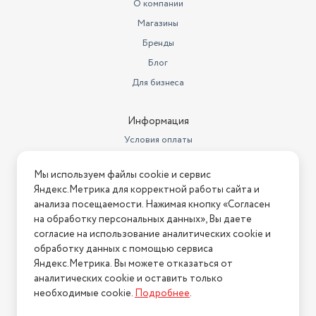
О компании
Магазины
Время нагрева воды
20 с
Бренды
Глубина
19 см
Блог
отсек для хранения насадок,
Для бизнеса
Особенности конструкции
съемный резервуар для воды
Вес
0.9 кг
Информация
Условия оплаты
Объем бака для воды
0.14 л
Условия доставки
Длина сетевого шнура
1.7 м
Мы используем файлы cookie и сервис
Условия возврата
Яндекс.Метрика для корректной работы сайта и
Высота
27 см
Нашли ошибку на сайте?
Напишите нам
.
анализа посещаемости. Нажимая кнопку «Согласен
на обработку персональных данных», Вы даете
2026 © Интернет-магазин "АстМаркет". У нас есть всё!
согласие на использование аналитических cookie и
обработку данных с помощью сервиса
Яндекс.Метрика. Вы можете отказаться от
аналитических cookie и оставить только
Политика конфиденциальности
необходимые cookie.
Подробнее
.