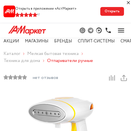
Открыть в приложении «АстМарке‪т‬»
Открыть
41
АКЦИИ
МАГАЗИНЫ
БРЕНДЫ
СПЛИТ-СИСТЕМЫ
СМА
Каталог
Мелкая бытовая техника
Техника для дома
Отпариватели ручные
нет отзывов