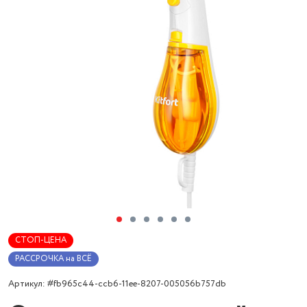
СТОП-ЦЕНА
РАССРОЧКА на ВСЁ
Артикул: #fb965c44-ccb6-11ee-8207-005056b757db