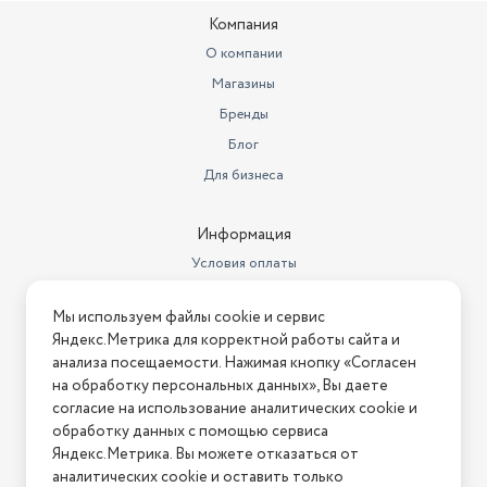
литрах
15.652
Компания
Материал корпуса
пластик
О компании
Магазины
Длина парового шланга
1.8 м
Бренды
Максимальное давление пара
1 бар
Блог
Насадки
щетка
Для бизнеса
Глубина
10.5 см
Информация
Дополнительные функции
горизонтальное отпаривание
Условия оплаты
Вес
1.85 кг
Условия доставки
Мы используем файлы cookie и сервис
Условия возврата
Длина сетевого шнура
1.7 м
Яндекс.Метрика для корректной работы сайта и
Нашли ошибку на сайте?
Напишите нам
.
анализа посещаемости. Нажимая кнопку «Согласен
на обработку персональных данных», Вы даете
2026 © Интернет-магазин "АстМаркет". У нас есть всё!
согласие на использование аналитических cookie и
обработку данных с помощью сервиса
Яндекс.Метрика. Вы можете отказаться от
аналитических cookie и оставить только
Политика конфиденциальности