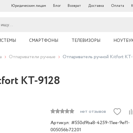
Юридическим лицам
Блог
Возврат
Доставка
Оплата
ИСТЕМЫ
СМАРТФОНЫ
ТЕЛЕВИЗОРЫ
НОУТБУ
а
Отпариватели ручные
Отпариватель ручной Kitfort КТ
fort КТ-9128
нет отзывов
Артикул: #550d9ba8-4259-11ee-9ef1-
005056b72201