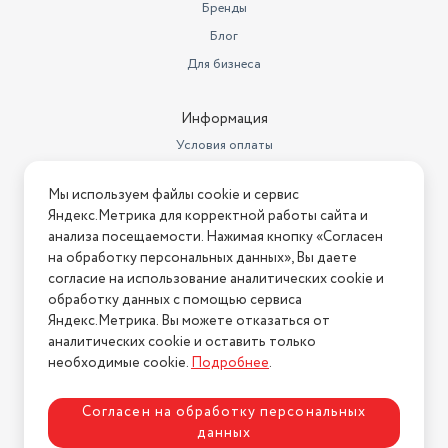
Бренды
Гарантийный срок
1 год
Блог
Индикаторы
Уровень воды
Для бизнеса
Бренд
BQ
Информация
Отпариватель, 1 шт. Сетевой
Условия оплаты
Комплектация
шнур, 1 шт. Насадки, 2 шт.
Условия доставки
Насадки
щетка, для деликатных тканей
Мы используем файлы cookie и сервис
Условия возврата
Яндекс.Метрика для корректной работы сайта и
Длина шнура, м
1.9
Нашли ошибку на сайте?
Напишите нам
.
анализа посещаемости. Нажимая кнопку «Согласен
на обработку персональных данных», Вы даете
Глубина
11.6 см
2026 © Интернет-магазин "АстМаркет". У нас есть всё!
согласие на использование аналитических cookie и
Дополнительные функции
горизонтальное отпаривание
обработку данных с помощью сервиса
Яндекс.Метрика. Вы можете отказаться от
Вертикальное отпаривание
Да
аналитических cookie и оставить только
Политика конфиденциальности
необходимые cookie.
Подробнее
.
Страна-изготовитель
Китай
Вес
0.891 кг
Согласен на обработку персональных
данных
Размеры, мм (ШхГхВ)
170*118*267