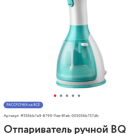
РАССРОЧКА на ВСЁ
Артикул: #356bb7a9-8799-11ee-81ab-005056b757db
Отпариватель ручной BQ