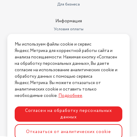
Вес товара в упаковке, (кг)
0.76
Для бизнеса
Гарантийный срок
1 год
Информация
Вес товара, г
760
Условия оплаты
Объем резервуара для воды, мл
220
Условия доставки
Мы используем файлы cookie и сервис
Условия возврата
Длина шнура, м
1.8
Яндекс.Метрика для корректной работы сайта и
Нашли ошибку на сайте?
Напишите нам
.
анализа посещаемости. Нажимая кнопку «Согласен
Размеры, мм (ШхГхВ)
107*283*147
на обработку персональных данных», Вы даете
2026 © Интернет-магазин "АстМаркет". У нас есть всё!
Вес с учетом упаковки
согласие на использование аналитических cookie и
760
обработку данных с помощью сервиса
Ручной отпариватель, насадка-
Яндекс.Метрика. Вы можете отказаться от
щетка, мерный стакан,
аналитических cookie и оставить только
Политика конфиденциальности
руководство по эксплуатации,
необходимые cookie.
Подробнее
.
Комплектация
гарантийный тало
Цвет товара
бежевый
Согласен на обработку персональных
данных
Разработка сайта
ASTDESIGN
Отказаться от аналитических cookie