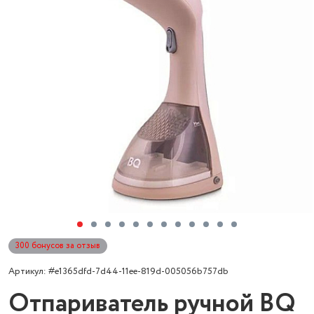
300 бонусов за отзыв
Артикул: #e1365dfd-7d44-11ee-819d-005056b757db
Отпариватель ручной BQ