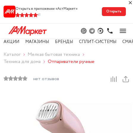
Открыть в приложении «АстМарке‪т‬»
Открыть
41
АКЦИИ
МАГАЗИНЫ
БРЕНДЫ
СПЛИТ-СИСТЕМЫ
СМА
Каталог
Мелкая бытовая техника
Техника для дома
Отпариватели ручные
нет отзывов