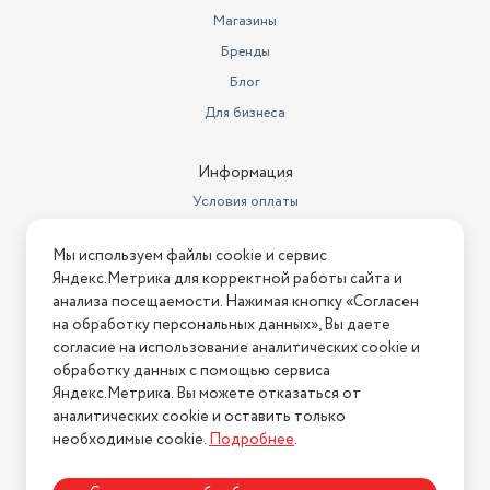
Магазины
Бренды
Блог
Для бизнеса
Информация
Условия оплаты
Условия доставки
Мы используем файлы cookie и сервис
Условия возврата
Яндекс.Метрика для корректной работы сайта и
Нашли ошибку на сайте?
Напишите нам
.
анализа посещаемости. Нажимая кнопку «Согласен
на обработку персональных данных», Вы даете
2026 © Интернет-магазин "АстМаркет". У нас есть всё!
согласие на использование аналитических cookie и
обработку данных с помощью сервиса
Яндекс.Метрика. Вы можете отказаться от
аналитических cookie и оставить только
Политика конфиденциальности
необходимые cookie.
Подробнее
.