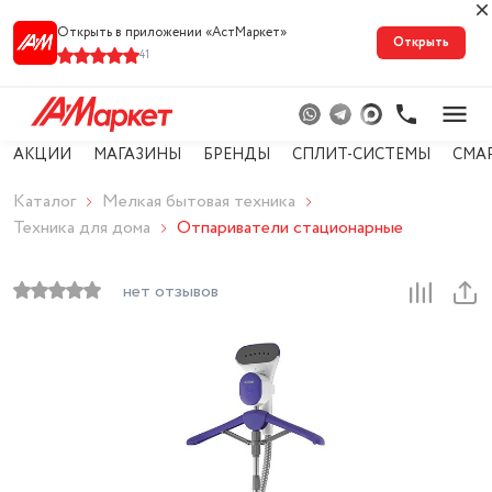
Открыть в приложении «АстМарке‪т‬»
Открыть
41
АКЦИИ
МАГАЗИНЫ
БРЕНДЫ
СПЛИТ-СИСТЕМЫ
СМА
Каталог
Мелкая бытовая техника
Техника для дома
Отпариватели стационарные
нет отзывов