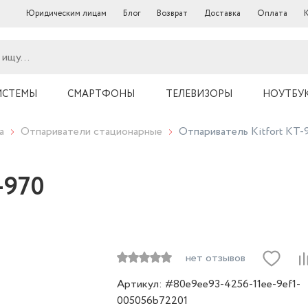
Юридическим лицам
Блог
Возврат
Доставка
Оплата
ИСТЕМЫ
СМАРТФОНЫ
ТЕЛЕВИЗОРЫ
НОУТБУ
а
Отпариватели стационарные
Отпариватель Kitfort КТ-
-970
нет отзывов
Артикул: #80e9ee93-4256-11ee-9ef1-
005056b72201