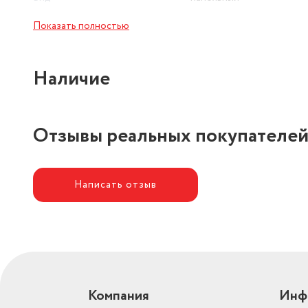
Поток пара (г/мин)
50
Показать полностью
Съемный резервуар для воды
есть
Наличие
Телескопическая стойка
есть
Отзывы реальных покупателе
Написать отзыв
Компания
Инф