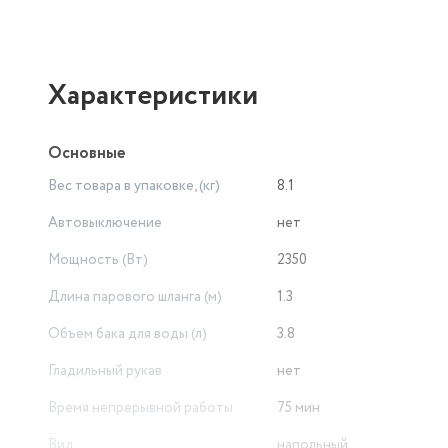
Характеристики
Основные
Вес товара в упаковке, (кг)
8.1
Автовыключение
нет
Мощность (Вт)
2350
Длина парового шланга (м)
1.3
Объем бака для воды (л)
3.8
Гладильный рукав
нет
Время непрерывной работы
75 мин
Вид
напольный