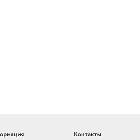
Температура пара
100 °C
Насадки
насадка-зажим
Глубина
39.1 см
Вес
6.9 кг
Максимальная высота
й
телескопической стойки
170 см
ормация
Контакты