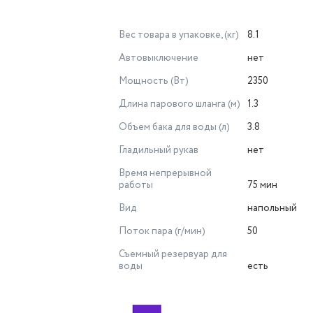
Вес товара в упаковке, (кг)
8.1
Автовыключение
нет
Мощность (Вт)
2350
Длина парового шланга (м)
1.3
Объем бака для воды (л)
3.8
Гладильный рукав
нет
Время непрерывной
работы
75 мин
Вид
напольный
Поток пара (г/мин)
50
Съемный резервуар для
воды
есть