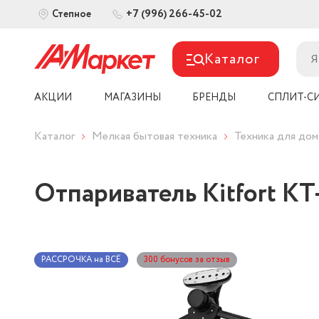
+7 (996) 266-45-02
Степное
Каталог
АКЦИИ
МАГАЗИНЫ
БРЕНДЫ
СПЛИТ-С
Каталог
Мелкая бытовая техника
Техника для дом
Отпариватель Kitfort КТ
РАССРОЧКА на ВСЁ
300 бонусов за отзыв