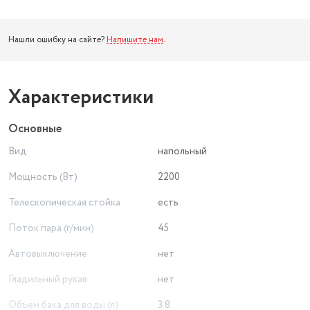
Нашли ошибку на сайте?
Напишите нам
.
Характеристики
Основные
Вид
напольный
Мощность (Вт)
2200
Телескопическая стойка
есть
Поток пара (г/мин)
45
Автовыключение
нет
Гладильный рукав
нет
Объем бака для воды (л)
3.8