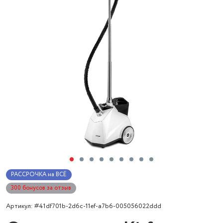
РАССРОЧКА на ВСЁ
300 бонусов за отзыв
Артикул: #41df701b-2d6c-11ef-a7b6-005056022ddd