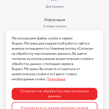
Для бизнеса
Информация
Условия оплаты
Условия доставки
Мы используем файлы cookie и сервис
Условия возврата
Яндекс.Метрика для корректной работы сайта и
Нашли ошибку на сайте?
Напишите нам
.
анализа посещаемости. Нажимая кнопку «Согласен
на обработку персональных данных», Вы даете
2026 © Интернет-магазин "АстМаркет". У нас есть всё!
согласие на использование аналитических cookie и
обработку данных с помощью сервиса
Яндекс.Метрика. Вы можете отказаться от
аналитических cookie и оставить только
Политика конфиденциальности
необходимые cookie.
Подробнее
.
Согласен на обработку персональных
данных
Разработка сайта
ASTDESIGN
Отказаться от аналитических cookie