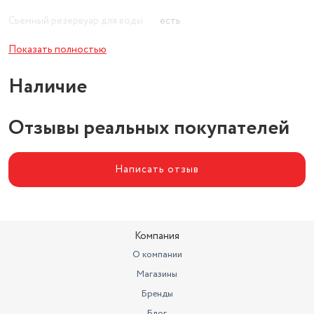
Съемный резервуар для воды
есть
Длина парового шланга (м)
1.6
Показать полностью
Время непрерывной работы
нет
Наличие
Отзывы реальных покупателей
Написать отзыв
Компания
О компании
Магазины
Бренды
Блог