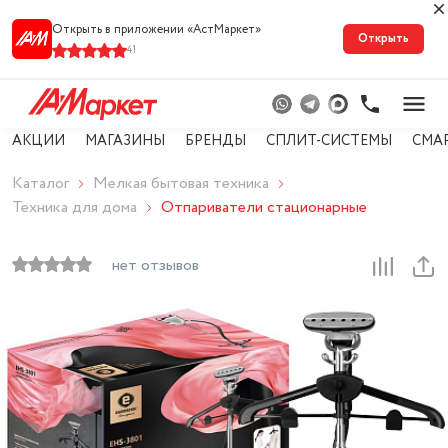
Открыть в приложении «АстМарке‪т‬»
Открыть
41
АКЦИИ
МАГАЗИНЫ
БРЕНДЫ
СПЛИТ-СИСТЕМЫ
СМА
Каталог
Мелкая бытовая техника
Техника для дома
Отпариватели стационарные
нет отзывов