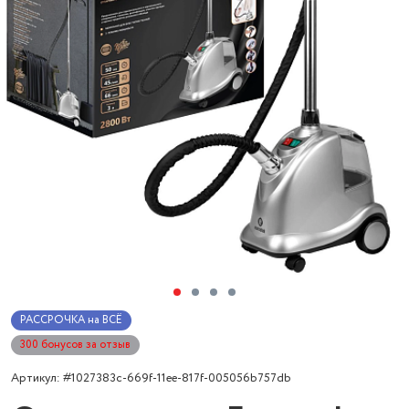
РАССРОЧКА на ВСЁ
300 бонусов за отзыв
Артикул: #1027383c-669f-11ee-817f-005056b757db