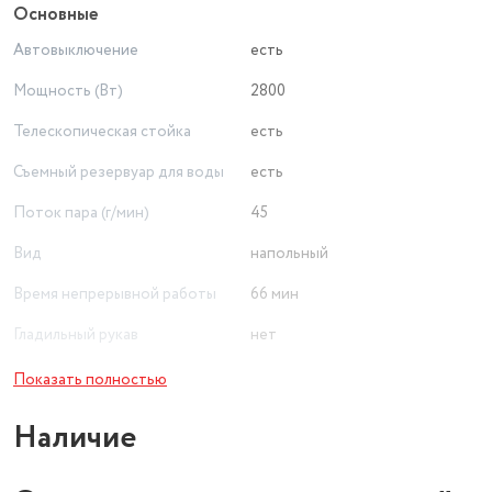
Основные
Автовыключение
есть
Мощность (Вт)
2800
Телескопическая стойка
есть
Съемный резервуар для воды
есть
Поток пара (г/мин)
45
Вид
напольный
Время непрерывной работы
66 мин
Гладильный рукав
нет
Объем бака для воды (л)
3
Показать полностью
Длина парового шланга (м)
1.1
Наличие