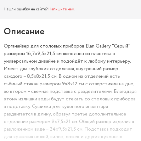
Нашли ошибку на сайте?
Напишите нам
.
Описание
Органайзер для столовых приборов Elan Gallery "Серый"
размером 16,7х9,5х21,5 см выполнен из пластика в
универсальном дизайне и подойдёт к любому интерьеру.
Имеет два глубоких отделения, внутренний размер
каждого – 8,5х8х21,5 см. В одном из отделений есть
съёмный стакан размером 9х8х12 см с отверстиями на дне,
во втором – съёмная подставка с разделителями. Благодаря
этому излишки воды будут стекать со столовых приборов
в подставку. Сушилка для кухонного инвентаря
раздвигается в длину, образуя третье дополнительное
отделение размером 9х7,5х21 см. Общий размер изделия в
разложенном виде – 24х9,5х21,5 см. Подставка подходит
для хранения ножей, вилок, ложек и других кухонных