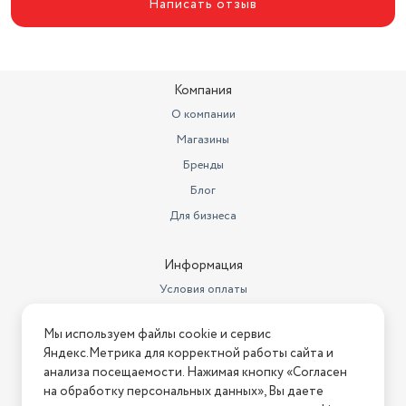
Написать отзыв
Компания
О компании
Магазины
Бренды
Блог
Для бизнеса
Информация
Условия оплаты
Условия доставки
Мы используем файлы cookie и сервис
Условия возврата
Яндекс.Метрика для корректной работы сайта и
Нашли ошибку на сайте?
Напишите нам
.
анализа посещаемости. Нажимая кнопку «Согласен
на обработку персональных данных», Вы даете
2026 © Интернет-магазин "АстМаркет". У нас есть всё!