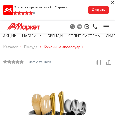
Открыть в приложении «АстМарке‪т‬»
Открыть
41
АКЦИИ
МАГАЗИНЫ
БРЕНДЫ
СПЛИТ-СИСТЕМЫ
СМА
Каталог
Посуда
Кухонные аксессуары
нет отзывов