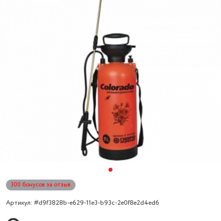
300 бонусов за отзыв
Артикул: #d9f3828b-e629-11e3-b93c-2e0f8e2d4ed6