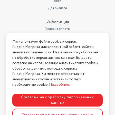
Блог
Для бизнеса
Информация
Условия оплаты
Условия доставки
Мы используем файлы cookie и сервис
Условия возврата
Яндекс.Метрика для корректной работы сайта и
Нашли ошибку на сайте?
Напишите нам
.
анализа посещаемости. Нажимая кнопку «Согласен
на обработку персональных данных», Вы даете
2026 © Интернет-магазин "АстМаркет". У нас есть всё!
согласие на использование аналитических cookie и
обработку данных с помощью сервиса
Яндекс.Метрика. Вы можете отказаться от
аналитических cookie и оставить только
Политика конфиденциальности
необходимые cookie.
Подробнее
.
Согласен на обработку персональных
данных
Разработка сайта
ASTDESIGN
Отказаться от аналитических cookie