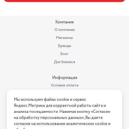
Высота предмета
44
Ширина предмета
18
Компания
Длина шланга
1,2
О компании
Магазины
Ставка НДС
22
Бренды
Номер декларации
РОСС RU Д-
соответствия
Блог
RU.РА01.В.39544/22
Для бизнеса
Дата регистрации
сертификата/декларации
02.11.2022
Информация
Вид опрыскивателя
ранцевый
Условия оплаты
Дата окончания действия
Условия доставки
сертификата/декларации
02.11.2027
Мы используем файлы cookie и сервис
Условия возврата
Яндекс.Метрика для корректной работы сайта и
Нашли ошибку на сайте?
Напишите нам
.
анализа посещаемости. Нажимая кнопку «Согласен
на обработку персональных данных», Вы даете
2026 © Интернет-магазин "АстМаркет". У нас есть всё!
согласие на использование аналитических cookie и