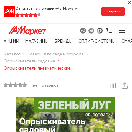
Открыть в приложении «АстМарке‪т‬»
Открыть
41
АКЦИИ
МАГАЗИНЫ
БРЕНДЫ
СПЛИТ-СИСТЕМЫ
СМА
Каталог
Товары для сада и огорода
Опрыскиватели садовые
Опрыскиватели пневматические
нет отзывов