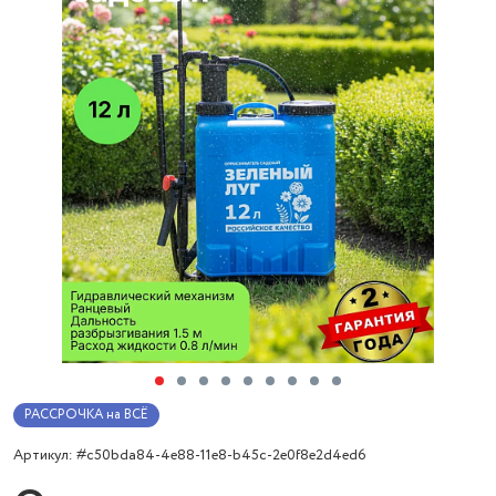
РАССРОЧКА на ВСЁ
Артикул: #c50bda84-4e88-11e8-b45c-2e0f8e2d4ed6