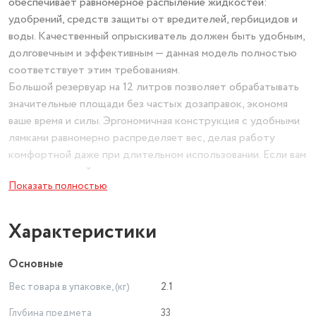
обеспечивает равномерное распыление жидкостей:
удобрений, средств защиты от вредителей, гербицидов и
воды. Качественный опрыскиватель должен быть удобным,
долговечным и эффективным — данная модель полностью
соответствует этим требованиям.
Большой резервуар на 12 литров позволяет обрабатывать
значительные площади без частых дозаправок, экономя
ваше время и силы. Эргономичная конструкция с удобными
лямками равномерно распределяет вес, делая работу
комфортной даже при длительном использовании. Если вам
нужен надежный опрыскиватель для цветов, комнатных
Показать полностью
растений или рассады, эта модель обеспечит бережное и
точное распыление без повреждения нежных листьев.
Универсальный опрыскиватель помповый "Зелёный луг"
Характеристики
оснащен прочной помпой, которая создает стабильное
давление для непрерывной работы. Вам не нужно
Основные
постоянно подкачивать устройство — просто создайте
Вес товара в упаковке, (кг)
2.1
давление в начале работы и наслаждайтесь продуктивным
процессом. Профессиональный опрыскиватель садовый
Глубина предмета
33