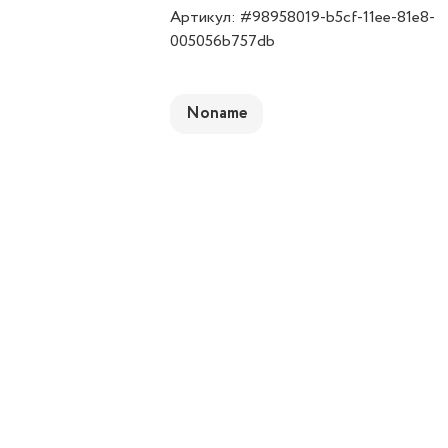
Артикул: #98958019-b5cf-11ee-81e8-
005056b757db
Noname