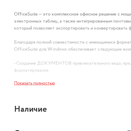
OfficeSuite — это комплексное офисное решение с мощ
электронных таблиц, а также интегрированным почтовы
который позволяет экспортировать и конвертировать ф
Благодаря полной совместимости с имеющимися формат
OfficeSuite для Windows обеспечивает следующие воз
• Создание ДОКУМЕНТОВ привлекательного вида, пре
форматирования.
Показать полностью
• Сложные операции с данными в ТАБЛИЦАХ с примене
условного форматирования с панелями данных и цветово
• Захватывающие ПРЕЗЕНТАЦИИ с возможностью добавл
Наличие
использование собственных фотографий, изображений и
• Управление всеми учетными записями электронной 