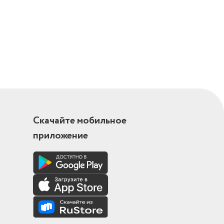
ность и
obiSystems
Скачайте мобильное
го
приложение
я