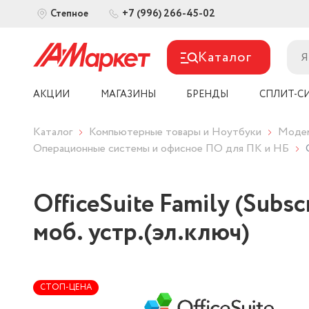
+7 (996) 266-45-02
Степное
Каталог
АКЦИИ
МАГАЗИНЫ
БРЕНДЫ
СПЛИТ-С
Каталог
Компьютерные товары и Ноутбуки
Модем
Операционные системы и офисное ПО для ПК и НБ
OfficeSuite Family (Subsc
моб. устр.(эл.ключ)
СТОП-ЦЕНА