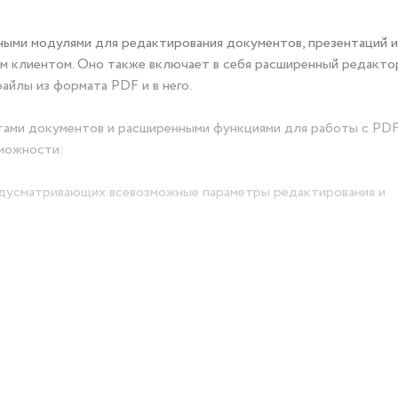
ными модулями для редактирования документов, презентаций и
м клиентом. Оно также включает в себя расширенный редакто
айлы из формата PDF и в него.
ами документов и расширенными функциями для работы с PDF
можности:
дусматривающих всевозможные параметры редактирования и
нием обширной библиотеки формул; промежуточные итоги и п
й шкалой.
ения десятков настраиваемых фигур; переходы между слайд
 видео.
почты с помощью интегрированного ПОЧТОВОГО клиента; удоб