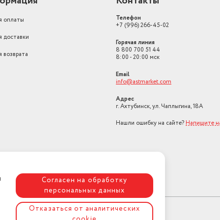
ормация
Контакты
Тип установки
напольный
Телефон
я оплаты
Фильтры для климатической
+7 (996) 266-45-02
техники
HEPA-фильтр
я доставки
Горячая линия
Индикация очистителя воздуха
индикация включения
8 800 700 51 44
я возврата
8:00 - 20:00 мск
Интенсивность очистки воздуха
400
Email
фильтра
info@astmarket.com
Доп. опции очистителя воздуха
функция ионизации
Адрес
Режимы работы очистителя
г. Ахтубинск, ул. Чаплыгина, 18А
воздуха
автоматический реж
Нашли ошибку на сайте?
Напишите н
Тип очистителя воздуха
угольный
Мощность устройства (Вт)
30
Хрупкость
хрупкое
я
Согласен на обработку
Длина товара в упаковке, в
персональных данных
метрах
0.25
ы,
Отказаться от аналитических
Ширина товара в упаковке, в
метрах
0.25
cookie