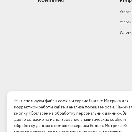
Компания
Инф
Ширина предмета
25
Услови
Высота предмета
55,5
Услови
Модель
Smart Air Purifier 4
Услови
Вес товара, г
5600
Индикаторы
Индикатор загрязнения 
Тип фильтра
HEPA фильтр
Размеры, мм (ШхГхВ)
250 х 250 х 555
Вес с учетом упаковки
5600
Обслуживаемая площадь
48 м²
Экосистема Умного дома
Xiaomi Mi Home
Мы используем файлы cookie и сервис Яндекс.Метрика для
корректной работы сайта и анализа посещаемости. Нажима
Установка
настольная
кнопку «Согласен на обработку персональных данных», Вы
даете согласие на использование аналитических cookie и
дисплей, индикация работ
обработку данных с помощью сервиса Яндекс.Метрика. Вы
регулировка направления