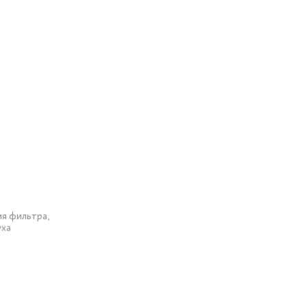
ез
ие Mi
т ночного
 находясь
сть — всё
ия фильтра,
уха