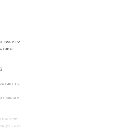
я тех, кто
стиная,
й
ботает на
от пыли и
аторными
оздуха для