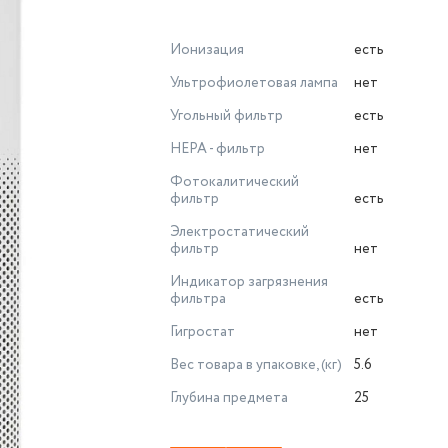
Ионизация
есть
Ультрофиолетовая лампа
нет
Угольный фильтр
есть
НЕРА - фильтр
нет
Фотокалитический
фильтр
есть
Электростатический
фильтр
нет
Индикатор загрязнения
фильтра
есть
Гигростат
нет
Вес товара в упаковке, (кг)
5.6
Глубина предмета
25