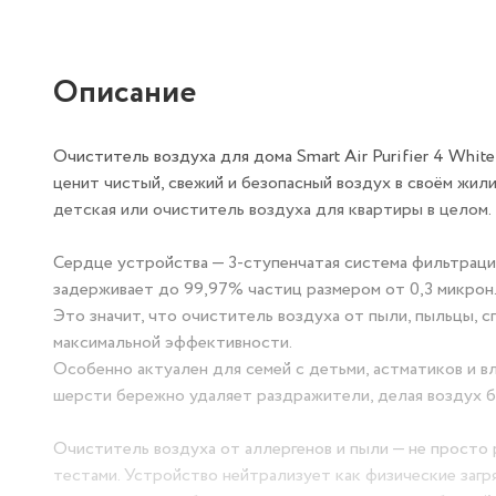
Описание
Очиститель воздуха для дома Smart Air Purifier 4 Whit
ценит чистый, свежий и безопасный воздух в своём жили
детская или очиститель воздуха для квартиры в целом.
Сердце устройства — 3-ступенчатая система фильтраци
задерживает до 99,97% частиц размером от 0,3 микрон
Это значит, что очиститель воздуха от пыли, пыльцы, 
максимальной эффективности.
Особенно актуален для семей с детьми, астматиков и в
шерсти бережно удаляет раздражители, делая воздух б
Очиститель воздуха от аллергенов и пыли — не просто
тестами. Устройство нейтрализует как физические загр