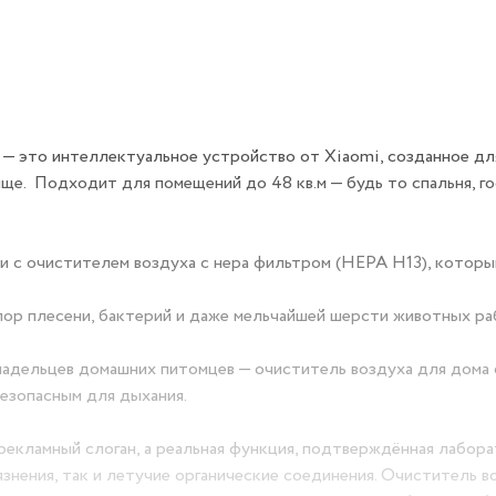
e — это интеллектуальное устройство от Xiaomi, созданное дл
ще. Подходит для помещений до 48 кв.м — будь то спальня, го
и с очистителем воздуха с нера фильтром (HEPA H13), которы
.
спор плесени, бактерий и даже мельчайшей шерсти животных ра
ладельцев домашних питомцев — очиститель воздуха для дома 
езопасным для дыхания.
 рекламный слоган, а реальная функция, подтверждённая лабор
язнения, так и летучие органические соединения. Очиститель в