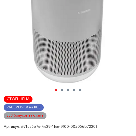
СТОП-ЦЕНА
РАССРОЧКА на ВСЁ
300 бонусов за отзыв
Артикул: #71ca5b7e-4e29-11ee-9f00-005056b72201