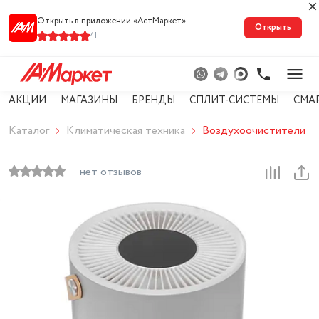
Открыть в приложении «АстМарке‪т‬»
Открыть
41
АКЦИИ
МАГАЗИНЫ
БРЕНДЫ
СПЛИТ-СИСТЕМЫ
СМА
Каталог
Климатическая техника
Воздухоочистители
нет отзывов