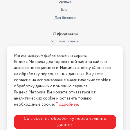
Бренды
Свежего воздуха в минуту (при использовании фильтра от
Блог
пыльцы) 4160л
Для бизнеса
Фильтр H13 HEPA с частотой блокирования 99,98%
Информация
Условия оплаты
Двойной лазерный датчик частиц
Условия доставки
Мы используем файлы cookie и сервис
Условия возврата
Кожаная ручка для удобной транспортировки
Яндекс.Метрика для корректной работы сайта и
Нашли ошибку на сайте?
Напишите нам
.
анализа посещаемости. Нажимая кнопку «Согласен
Стильный дизайн
на обработку персональных данных», Вы даете
2026 © Интернет-магазин "АстМаркет". У нас есть всё!
согласие на использование аналитических cookie и
обработку данных с помощью сервиса
Яндекс.Метрика. Вы можете отказаться от
360° циклическая очистка- Точно контролирует качество
аналитических cookie и оставить только
Политика конфиденциальности
воздуха для автоматической оптимизации скорости
необходимые cookie.
Подробнее
.
фильтрации.
Согласен на обработку персональных
Интеллектуальное управление
данных
Управляйте SmartMi Air Purifier P1 из любого места с