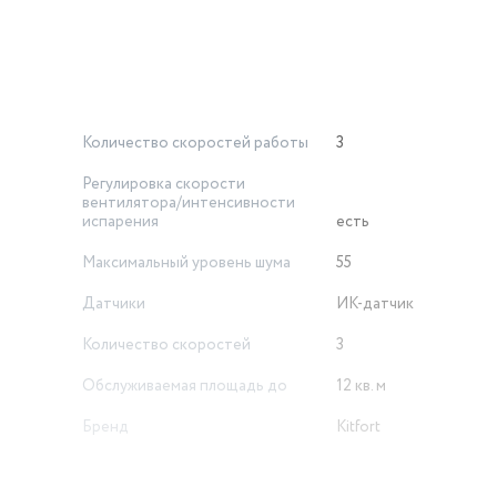
очной режим (всего 25 дБ), стандартный для повседневного
сле уборки или прихода гостей. Индикатор качества воздуха 
лную мощность.
, а необходимость в современном мире. Белый корпус легко вп
тить его на тумбочке, столе или полке. Заботьтесь о здоровь
Количество скоростей работы
3
Регулировка скорости
вентилятора/интенсивности
испарения
есть
Максимальный уровень шума
55
Датчики
ИК-датчик
Количество скоростей
3
Обслуживаемая площадь до
12 кв. м
Бренд
Kitfort
Форма корпуса
прямоугольная