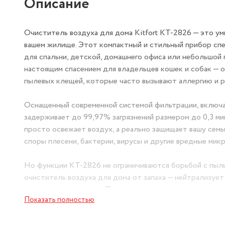
Описание
Очиститель воздуха для дома Kitfort КТ-2826 — это ум
вашем жилище. Этот компактный и стильный прибор спец
для спальни, детской, домашнего офиса или небольшой 
настоящим спасением для владельцев кошек и собак — 
пылевых клещей, которые часто вызывают аллергию и р
Оснащенный современной системой фильтрации, включа
задерживает до 99,97% загрязнений размером до 0,3 мик
просто освежает воздух, а реально защищает вашу семь
споры плесени, бактерии, вирусы и другие вредные мик
Но функции КТ-2826 не ограничиваются борьбой с пыль
очиститель воздуха для дома от запаха — нейтрализует 
от кошачьего туалета. Поставьте его на кухне или в при
Показать полностью
Очиститель воздуха для квартиры управляется сенсорно