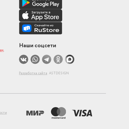
Наши соцсети
ам
.
Разработка сайта
ASTDESIGN
ости