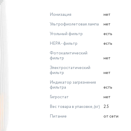
Ионизация
нет
Ультрофиолетовая лампа
нет
Угольный фильтр
есть
НЕРА - фильтр
есть
Фотокалитический
фильтр
нет
Электростатический
фильтр
нет
Индикатор загрязнения
фильтра
есть
Гигростат
нет
Вес товара в упаковке, (кг)
2.5
Питание
от сети