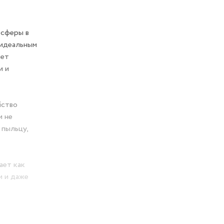
осферы в
 идеальным
нет
и и
йство
и не
 пыльцу,
ает как
и и даже
ятора