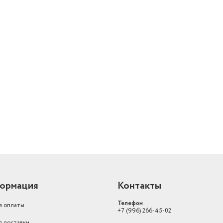
Мощность, Вт
38
Фильтры
HEPA фильтр
Рекомендуемая площадь
помещения, кв.м
12
й
Особенности кондиционера
HEPA фильтр
Тип установки
настольный
Фильтры для климатической
техники
HEPA-фильтр
Индикация очистителя воздуха
индикация включения
Интенсивность очистки воздуха
100
Режимы работы очистителя
воздуха
ночной режим
ормация
Контакты
Тип очистителя воздуха
комбинированный
Телефон
я оплаты
+7 (996) 266-45-02
Мощность устройства (Вт)
38
я доставки