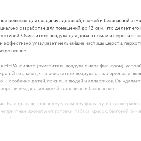
ное решение для создания здоровой, свежей и безопасной атм
иально разработан для помещений до 12 кв.м, что делает его
гостиной. Очиститель воздуха для дома от пыли и шерсти ста
он эффективно улавливает мельчайшие частицы шерсти, перхот
аздражение.
я HEPA-фильтр (очиститель воздуха с нера фильтром), устро
рон. Это значит, что очиститель воздуха от аллергенов и пыл
ю — особенно детей, пожилых людей и аллергиков. Он удаляет
роорганизмы, делая каждый вдох чище и безопаснее.
ю. Благодаря встроенному угольному фильтру, он также работ
неприятные ароматы от готовки, табака, красок, бытовой хими
хожей — и забудьте запахах.
 — просто, стильно, без лишних кнопок. Три скорости вентил