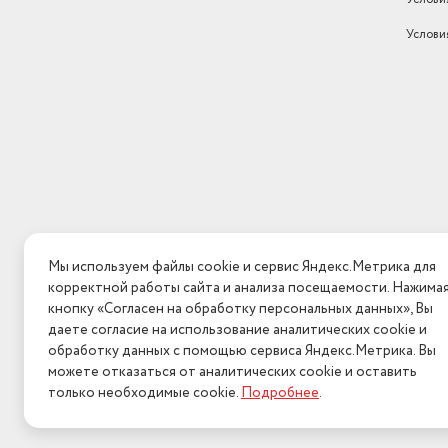
Размеры, мм (ШхГхВ)
208 х 208 х 329
Услови
Вес с учетом упаковки
2500
Установка
настольная
Очиститель воздуха, бло
фильтров, крышка, шнур п
руководство по эксплуат
Комплектация
коллекционный
Цвет товара
белый
Цвет
белый
Мы используем файлы cookie и сервис Яндекс.Метрика для
Напряжение
220 В
корректной работы сайта и анализа посещаемости. Нажима
кнопку «Согласен на обработку персональных данных», Вы
Управление
сенсорное
даете согласие на использование аналитических cookie и
обработку данных с помощью сервиса Яндекс.Метрика. Вы
Страна-изготовитель
Китай
можете отказаться от аналитических cookie и оставить
только необходимые cookie.
Подробнее
.
2026 © Интерн