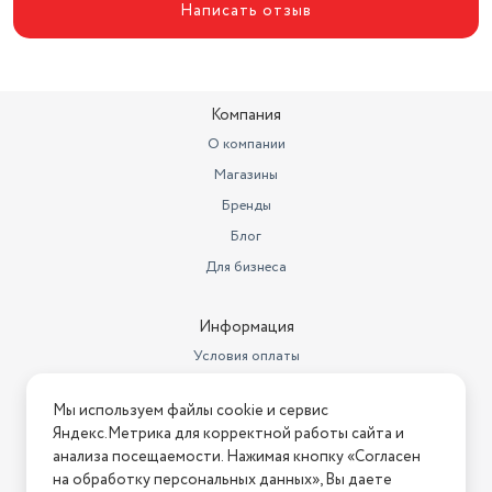
Написать отзыв
Компания
О компании
Магазины
Бренды
Блог
Для бизнеса
Информация
Условия оплаты
Условия доставки
Мы используем файлы cookie и сервис
Условия возврата
Яндекс.Метрика для корректной работы сайта и
Нашли ошибку на сайте?
Напишите нам
.
анализа посещаемости. Нажимая кнопку «Согласен
на обработку персональных данных», Вы даете
2026 © Интернет-магазин "АстМаркет". У нас есть всё!