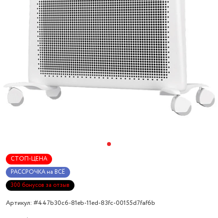
СТОП-ЦЕНА
РАССРОЧКА на ВСЁ
300 бонусов за отзыв
Артикул: #447b30c6-81eb-11ed-83fc-00155d7faf6b