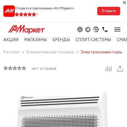
Открыть в приложении «АстМарке‪т‬»
Открыть
41
АКЦИИ
МАГАЗИНЫ
БРЕНДЫ
СПЛИТ-СИСТЕМЫ
СМА
Каталог
Климатическая техника
Электроконвекторы
нет отзывов