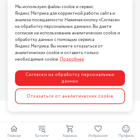
Условия доставки
Мы используем файлы cookie и сервис
Условия возврата
Яндекс.Метрика для корректной работы сайта и
Нашли ошибку на сайте?
Напишите нам
.
анализа посещаемости. Нажимая кнопку «Согласен
на обработку персональных данных», Вы даете
2026 © Интернет-магазин "АстМаркет". У нас есть всё!
согласие на использование аналитических cookie и
обработку данных с помощью сервиса
Яндекс.Метрика. Вы можете отказаться от
аналитических cookie и оставить только
Политика конфиденциальности
необходимые cookie.
Подробнее
.
Согласен на обработку персональных
данных
Разработка сайта
ASTDESIGN
Отказаться от аналитических cookie
Главная
Каталог
Корзина
Избранное
Профиль