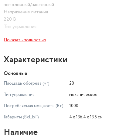
потолочный/настенный
Напряжение питания
220 В
Тип управления
механическое
Показать полностью
Тип нагревательного элемента
ТЭН
Особенности
Характеристики
Особенности
Благодаря уникальному способу нагрева, воздух в
Основные
помещении не сушится и сохраняет свою влажность.
Площадь обогрева (м²)
20
Тип управления
механическое
Потребляемая мощность (Вт)
1000
Габариты (ВхШхГ)
4 x 136.4 x 13.5 см
Наличие