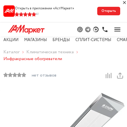
Открыть в приложении «АстМарке‪т‬»
Открыть
41
АКЦИИ
МАГАЗИНЫ
БРЕНДЫ
СПЛИТ-СИСТЕМЫ
СМА
Каталог
Климатическая техника
Инфракрасные обогреватели
нет отзывов