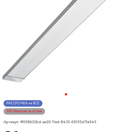
РАССРОЧКА на ВСЁ
300 бонусов за отзыв
Артикул: #058652bd-ae20-11ed-8435-00155d7fa945