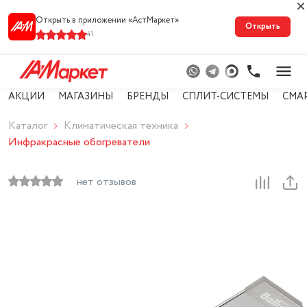
Открыть в приложении «АстМарке‪т‬»
Открыть
41
АКЦИИ
МАГАЗИНЫ
БРЕНДЫ
СПЛИТ-СИСТЕМЫ
СМА
Каталог
Климатическая техника
Инфракрасные обогреватели
нет отзывов