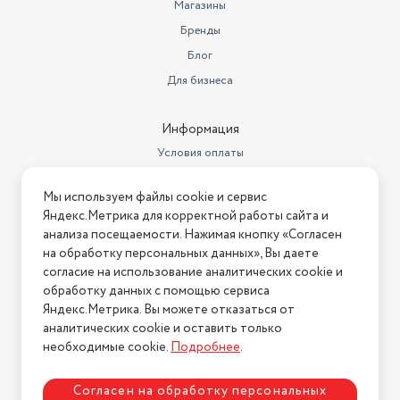
Вес
2.3 кг
Магазины
Бренды
Площадь обогреваемого
помещения
8 м²
Блог
Для бизнеса
Количество режимов работы
1
Информация
Условия оплаты
Условия доставки
Мы используем файлы cookie и сервис
Условия возврата
Яндекс.Метрика для корректной работы сайта и
Нашли ошибку на сайте?
Напишите нам
.
анализа посещаемости. Нажимая кнопку «Согласен
на обработку персональных данных», Вы даете
2026 © Интернет-магазин "АстМаркет". У нас есть всё!
согласие на использование аналитических cookie и
обработку данных с помощью сервиса
Яндекс.Метрика. Вы можете отказаться от
аналитических cookie и оставить только
Политика конфиденциальности
необходимые cookie.
Подробнее
.
Согласен на обработку персональных