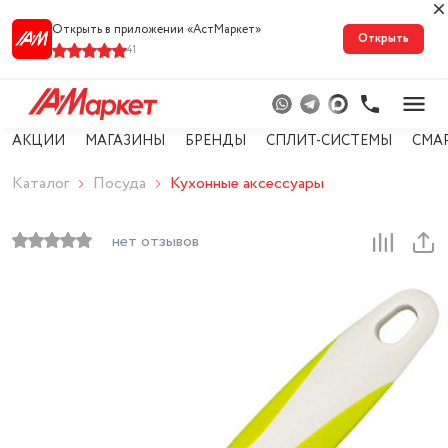
Открыть в приложении «АстМарке‪т‬»
Открыть
41
АКЦИИ
МАГАЗИНЫ
БРЕНДЫ
СПЛИТ-СИСТЕМЫ
СМА
Каталог
Посуда
Кухонные аксессуары
нет отзывов