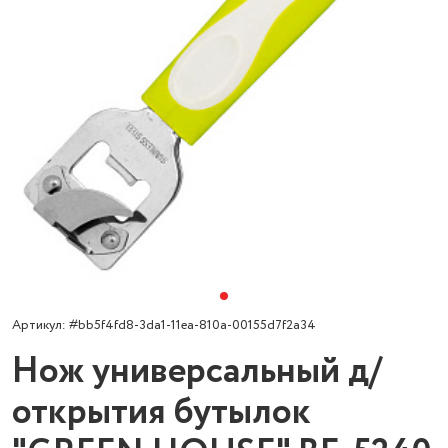
Артикул: #bb5f4fd8-3da1-11ea-810a-00155d7f2a34
Нож универсальный д/
открытия бутылок