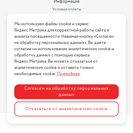
Информация
Условия оплаты
Условия доставки
Мы используем файлы cookie и сервис
Условия возврата
Яндекс.Метрика для корректной работы сайта и
Нашли ошибку на сайте?
Напишите нам
.
анализа посещаемости. Нажимая кнопку «Согласен
на обработку персональных данных», Вы даете
2026 © Интернет-магазин "АстМаркет". У нас есть всё!
согласие на использование аналитических cookie и
обработку данных с помощью сервиса
Яндекс.Метрика. Вы можете отказаться от
аналитических cookie и оставить только
Политика конфиденциальности
необходимые cookie.
Подробнее
.
Согласен на обработку персональных
данных
Разработка сайта
ASTDESIGN
Отказаться от аналитических cookie