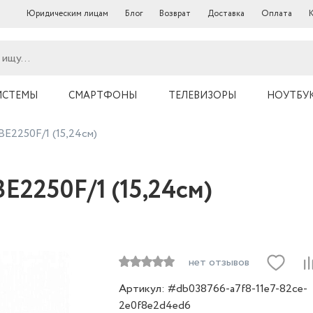
Юридическим лицам
Блог
Возврат
Доставка
Оплата
ИСТЕМЫ
СМАРТФОНЫ
ТЕЛЕВИЗОРЫ
НОУТБУ
E2250F/1 (15,24см)
2250F/1 (15,24см)
нет отзывов
Артикул: #db038766-a7f8-11e7-82ce-
2e0f8e2d4ed6