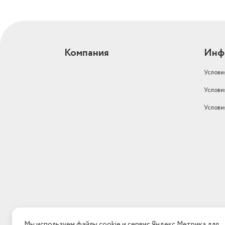
Компания
Инф
Услови
Услови
Услови
Мы используем файлы cookie и сервис Яндекс.Метрика для