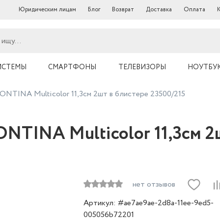
Юридическим лицам
Блог
Возврат
Доставка
Оплата
ИСТЕМЫ
СМАРТФОНЫ
ТЕЛЕВИЗОРЫ
НОУТБУ
TINA Multicolor 11,3см 2шт в блистере 23500/215
TINA Multicolor 11,3см 2ш
нет отзывов
Артикул: #ae7ae9ae-2d8a-11ee-9ed5-
005056b72201