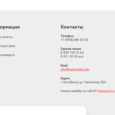
ормация
Контакты
Телефон
я оплаты
+7 (996) 266-45-02
я доставки
Горячая линия
8 800 700 51 44
я возврата
8:00 - 20:00 мск
Email
info@astmarket.com
Адрес
г. Ахтубинск, ул. Чаплыгина, 18А
Нашли ошибку на сайте?
Напишите н