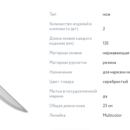
Тип
нож
Количество изделий в
комплекте (шт)
2
Длина лезвия каждого
изделия (мм)
135
Материал лезвия
нержавеющая 
Материал рукоятки
резина
Назначение
для нарезки м
Цвет товара
серебристый
Мытье в посудомоечной
машине
да
Общая длина ножа
23 см
Линейка
Multicolor