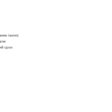
ние газом)
але
ий срок