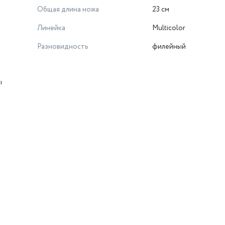
Общая длина ножа
23 см
Линейка
Multicolor
Разновидность
филейный
ы
й