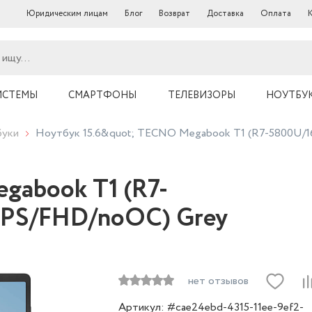
Юридическим лицам
Блог
Возврат
Доставка
Оплата
ИСТЕМЫ
СМАРТФОНЫ
ТЕЛЕВИЗОРЫ
НОУТБУ
уки
Ноутбук 15.6&quot; TECNO Megabook T1 (R7-5800U/
gabook T1 (R7-
IPS/FHD/noOC) Grey
нет отзывов
Артикул: #cae24ebd-4315-11ee-9ef2-