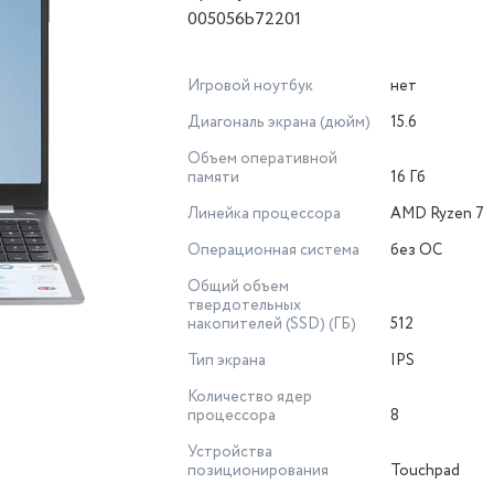
005056b72201
Игровой ноутбук
нет
Диагональ экрана (дюйм)
15.6
Объем оперативной
памяти
16 Гб
Линейка процессора
AMD Ryzen 7
Операционная система
без ОС
Общий объем
твердотельных
накопителей (SSD) (ГБ)
512
Тип экрана
IPS
Количество ядер
процессора
8
Устройства
позиционирования
Touchpad