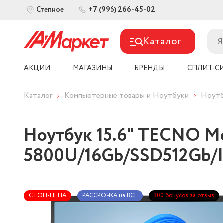
+7 (996) 266-45-02
Степное
Каталог
АКЦИИ
МАГАЗИНЫ
БРЕНДЫ
СПЛИТ-С
Каталог
Компьютерные товары и Ноутбуки
Ноутб
Ноутбук 15.6" TECNO Me
5800U/16Gb/SSD512Gb/
СТОП-ЦЕНА
РАССРОЧКА на ВСЁ
300 бонусов за отзыв