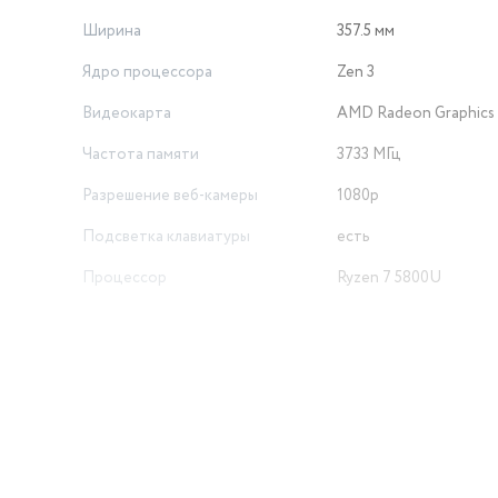
Ширина
357.5 мм
Ядро процессора
Zen 3
Видеокарта
AMD Radeon Graphics
Частота памяти
3733 МГц
Разрешение веб-камеры
1080p
Подсветка клавиатуры
есть
Процессор
Ryzen 7 5800U
Объем товара в упаковке, в
литрах
9.296
Высота товара в упаковке, в
метрах
0.08
Ширина товара в упаковке, в
метрах
0.415