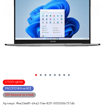
СТОП-ЦЕНА
РАССРОЧКА на ВСЁ
300 бонусов за отзыв
Артикул: #ea33ee81-d4a2-11ee-8211-005056b757db