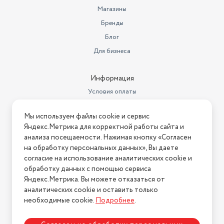
Частота процессора
1900 МГц
Магазины
Разрешение веб-камеры
1080p
Бренды
Блог
Подсветка клавиатуры
есть
Для бизнеса
Процессор
Ryzen 7 5800U
Тип видеокарты
встроенная
Информация
Условия оплаты
Время автономной работы
17.5 ч
Условия доставки
Частота обновления экрана
60 Гц
Мы используем файлы cookie и сервис
Условия возврата
Яндекс.Метрика для корректной работы сайта и
Тип видеопамяти
SMA
Нашли ошибку на сайте?
Напишите нам
.
анализа посещаемости. Нажимая кнопку «Согласен
на обработку персональных данных», Вы даете
Корпус
металлический
2026 © Интернет-магазин "АстМаркет". У нас есть всё!
согласие на использование аналитических cookie и
обработку данных с помощью сервиса
Общий объем накопителей
HDD
отсутствует
Яндекс.Метрика. Вы можете отказаться от
аналитических cookie и оставить только
Политика конфиденциальности
Сканер отпечатков пальцев
есть
необходимые cookie.
Подробнее
.
Оптический привод
нет