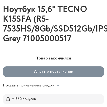
Ноутбук 15,6" TECNO
K15SFA (R5-
7535HS/8Gb/SSD512Gb/IP
Grey 71005000517
Товар закончился
Узнать о поступлении
Показать применённые скидки
+1560
бонусов