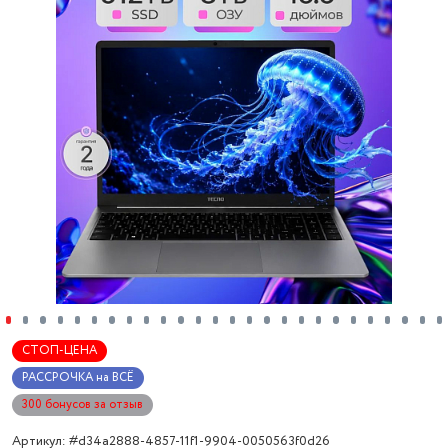
СТОП-ЦЕНА
РАССРОЧКА на ВСЁ
300 бонусов за отзыв
Артикул: #d34a2888-4857-11f1-9904-0050563f0d26