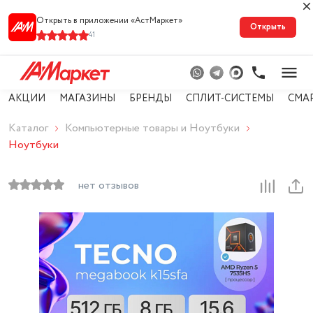
Открыть в приложении «АстМарке‪т‬»
Открыть
41
АКЦИИ
МАГАЗИНЫ
БРЕНДЫ
СПЛИТ-СИСТЕМЫ
СМА
Каталог
Компьютерные товары и Ноутбуки
Ноутбуки
нет отзывов