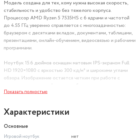
Модель создана для тех, кому нужна высокая скорость,
стабильность и удобство без тяжелого корпуса.
Процессор AMD Ryzen 5 7535HS с 6 ядрами и частотой
до 4.55 ГГц уверенно справляется с многозадачностью:
браузером с десятками вкладок, документами, таблицами,
презентациями, онлайн-обучением, видеосвязью и рабочими
программами.
Ноутбук 15.6 дюймов оснащен матовым IPS-экраном Full
HD 1920×1080 с яркостью 300 кд/м² и широкими углами
обзора. Изображение остается четким при работе с
текстом, просмотре фильмов, вебинарах и презентациях, а
Показать полностью
режим защиты зрения снижает нагрузку при длительном
использовании. Встроенная графика AMD Radeon 660M
подходит для мультимедиа, легкой обработки фото,
Характеристики
учебных проектов и нетребовательных игр.
Основные
Быстрый SSD 512 ГБ ускоряет запуск Windows 11,
Игровой ноутбук
нет
программ и файлов, а оперативная память LPDDR5 8 ГБ