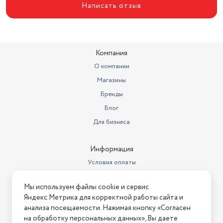
Цвет
серый
Написать отзыв
Беспроводные интерфейсы
Bluetooth
Видеокарта
AMD Radeon 660M
Компания
Стандарт Wi-Fi
802.11 a/b/g/n/ac/ax
О компании
Сенсорный экран
нет
Магазины
Версия Bluetooth
5.4
Бренды
Блог
Материал корпуса
алюминий
Для бизнеса
Страна производства
Китай
Партномер
71005000517
Информация
Условия оплаты
Веб-камера
1 Мп
Условия доставки
Подсветка клавиатуры
одноцветная (белая)
Мы используем файлы cookie и сервис
Условия возврата
Яндекс.Метрика для корректной работы сайта и
Дата регистрации
Нашли ошибку на сайте?
Напишите нам
.
анализа посещаемости. Нажимая кнопку «Согласен
сертификата/декларации
09.04.2025
на обработку персональных данных», Вы даете