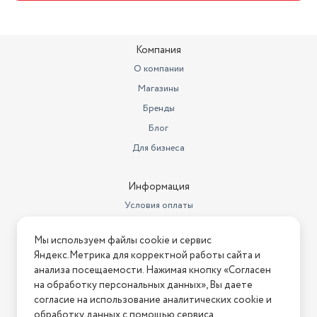
Разрешение веб-камеры
1 Мп
Видеопамять
6 Гб
Компания
Объем кэша L2
9.5 МБ
О компании
Объем кэша L3
24 Мб
Магазины
Веб-камера
встроенная
Бренды
Блог
Подсветка клавиатуры
есть
Для бизнеса
Тип аккумулятора
Li-Pol
Оперативная память (Гб)
16
Информация
Условия оплаты
Объем накопителя (HDD)
отсутствует
Условия доставки
Версия Bluetooth
5.2
Мы используем файлы cookie и сервис
Условия возврата
Яндекс.Метрика для корректной работы сайта и
Экран
15.6 " (1920x1080)
Нашли ошибку на сайте?
Напишите нам
.
анализа посещаемости. Нажимая кнопку «Согласен
на обработку персональных данных», Вы даете
Стандарт Wi-Fi
802.11 a/b/g/n/ac/ax
2026 © Интернет-магазин "АстМаркет". У нас есть всё!
согласие на использование аналитических cookie и
обработку данных с помощью сервиса