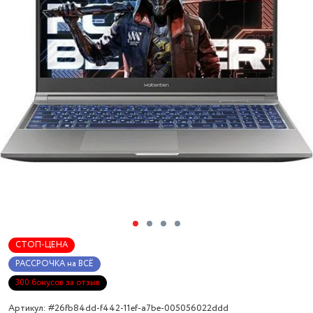
СТОП-ЦЕНА
РАССРОЧКА на ВСЁ
300 бонусов за отзыв
Артикул: #26fb84dd-f442-11ef-a7be-005056022ddd