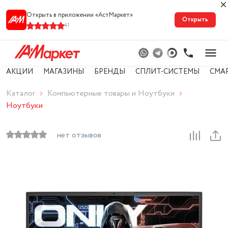
Открыть в приложении «АстМарке‪т‬»
Открыть
41
АКЦИИ
МАГАЗИНЫ
БРЕНДЫ
СПЛИТ-СИСТЕМЫ
СМА
Каталог
Компьютерные товары и Ноутбуки
Ноутбуки
нет отзывов