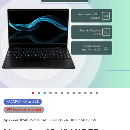
РАССРОЧКА на ВСЁ
300 бонусов за отзыв
Артикул: #6f6852cd-c4b3-11ee-9974-005056b793b9