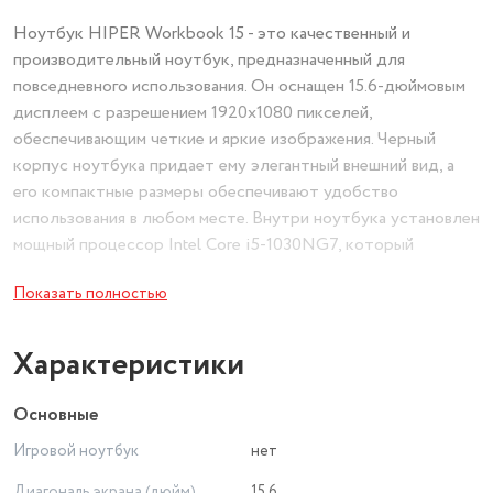
Ноутбук HIPER Workbook 15 - это качественный и
производительный ноутбук, предназначенный для
повседневного использования. Он оснащен 15.6-дюймовым
дисплеем с разрешением 1920x1080 пикселей,
обеспечивающим четкие и яркие изображения. Черный
корпус ноутбука придает ему элегантный внешний вид, а
его компактные размеры обеспечивают удобство
использования в любом месте. Внутри ноутбука установлен
мощный процессор Intel Core i5-1030NG7, который
гарантирует высокую производительность и отличную
Показать полностью
отзывчивость системы. Совместно с 16 ГБ оперативной
памяти, ноутбук способен эффективно обрабатывать
сложные задачи и запускать несколько приложений
Характеристики
одновременно. 512ГБ SSD обеспечивает быструю загрузку
операционной системы и быструю работу с файлами, а
Основные
также предоставляет достаточно места для хранения
Игровой ноутбук
нет
ваших данных. HIPER Workbook 15 является идеальным
выбором для тех, кто ищет надежный и мощный ноутбук
Диагональ экрана (дюйм)
15.6