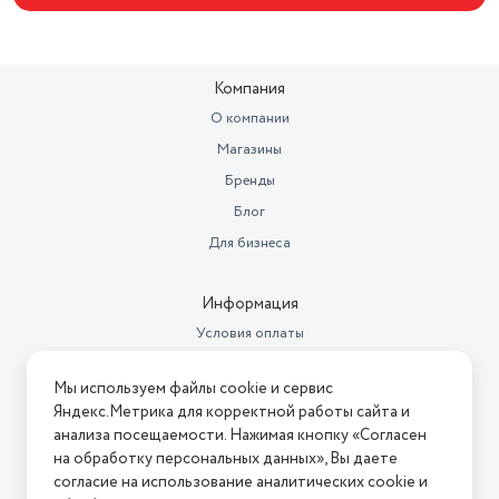
Цвет товара
черный
Бренд
HIPER
Компания
Раскладка клавиатуры
Русская раскладка
О компании
Видеокарта
Intel Iris Plus Graphics
Магазины
Страна-изготовитель
Китай
Бренды
Блог
Тип памяти
DDR4
Для бизнеса
Сенсорный экран
Нет
Оперативная память (Гб)
16 ГБ
Информация
Условия оплаты
Частота процессора
1.1
Условия доставки
Материал корпуса
пластик
Мы используем файлы cookie и сервис
Условия возврата
Яндекс.Метрика для корректной работы сайта и
Подсветка клавиатуры
Нет
Нашли ошибку на сайте?
Напишите нам
.
анализа посещаемости. Нажимая кнопку «Согласен
на обработку персональных данных», Вы даете
Длина товара в упаковке, в
2026 © Интернет-магазин "АстМаркет". У нас есть всё!
согласие на использование аналитических cookie и
метрах
0.47