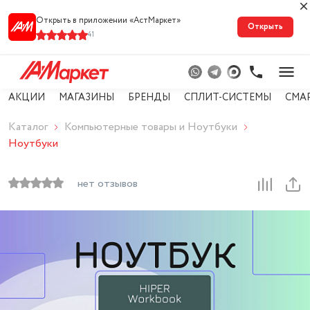
Открыть в приложении «АстМарке‪т‬»
Открыть
41
АКЦИИ
МАГАЗИНЫ
БРЕНДЫ
СПЛИТ-СИСТЕМЫ
СМА
Каталог
Компьютерные товары и Ноутбуки
Ноутбуки
нет отзывов