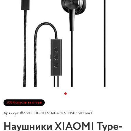
300 бонусов за отзыв
Артикул: #27df3381-7037-11ef-a7b7-005056022ea3
Наушники XIAOMI Type-