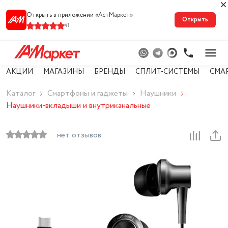
Открыть в приложении «АстМарке‪т‬»
Открыть
41
АКЦИИ
МАГАЗИНЫ
БРЕНДЫ
СПЛИТ-СИСТЕМЫ
СМА
Каталог
Смартфоны и гаджеты
Наушники
Наушники-вкладыши и внутриканальные
нет отзывов