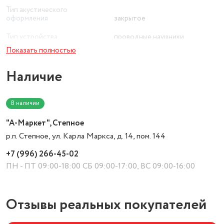
USB Type-C
Тип акустического
оформления
закрытое
Дополнительно
Тип устройства
проводные наушники
Срок службы
Показать полностью
Чувствительность
113 дБ
5 лет
Гарантийный срок
Наличие
Импеданс
32 Ом
1 мес.
Цвет товара
черный
В наличии
"А-Маркет", Степное
р.п. Степное, ул. Карла Маркса, д. 14, пом. 144
+7 (996) 266-45-02
ПН - ПТ 09:00-18:00 СБ 09:00-17:00, ВС 09:00-16:00
Отзывы реальных покупателей