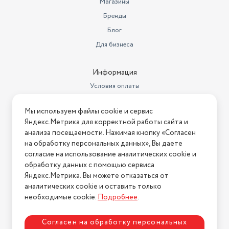
Магазины
Вес товара без упаковки (г)
170
Бренды
Длина товара в упаковке, в
метрах
Блог
0.1
Для бизнеса
Ширина товара в упаковке, в
метрах
0.1
Информация
Высота товара в упаковке, в
метрах
0.03
Условия оплаты
Условия доставки
Объем товара в упаковке, в
Мы используем файлы cookie и сервис
литрах
0.3
Условия возврата
Яндекс.Метрика для корректной работы сайта и
Нашли ошибку на сайте?
Напишите нам
.
Гарантийный срок
1 год
анализа посещаемости. Нажимая кнопку «Согласен
на обработку персональных данных», Вы даете
2026 © Интернет-магазин "АстМаркет". У нас есть всё!
Емкость аккумулятора
500 мА·ч
согласие на использование аналитических cookie и
обработку данных с помощью сервиса
Время зарядки
0.5 ч
Яндекс.Метрика. Вы можете отказаться от
аналитических cookie и оставить только
Политика конфиденциальности
Диаметр мембраны
12.4 мм
необходимые cookie.
Подробнее
.
Вид наушников
Внутриканальные
Согласен на обработку персональных
Особенности штекера/кабеля
Отсоединяемый кабель