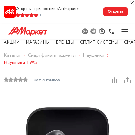
Открыть в приложении «АстМарке‪т‬»
Открыть
41
АКЦИИ
МАГАЗИНЫ
БРЕНДЫ
СПЛИТ-СИСТЕМЫ
СМА
Каталог
Смартфоны и гаджеты
Наушники
Наушники TWS
нет отзывов