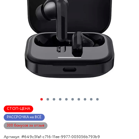
СТОП-ЦЕНА
РАССРОЧКА на ВСЁ
300 бонусов за отзыв
Артикул: #649c5faf-c716-11ee-9977-005056b793b9