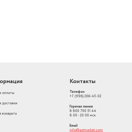
й
ормация
Контакты
Телефон
я оплаты
+7 (996) 266-45-02
я доставки
Горячая линия
8 800 700 51 44
я возврата
8:00 - 20:00 мск
Email
info@astmarket.com