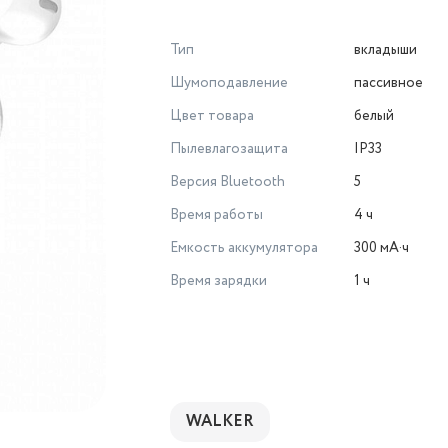
Тип
вкладыши
Шумоподавление
пассивное
Цвет товара
белый
Пылевлагозащита
IP33
Версия Bluetooth
5
Время работы
4 ч
Емкость аккумулятора
300 мА·ч
Время зарядки
1 ч
WALKER