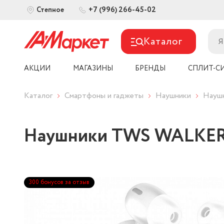
+7 (996) 266-45-02
Степное
Каталог
АКЦИИ
МАГАЗИНЫ
БРЕНДЫ
СПЛИТ-С
Каталог
Смартфоны и гаджеты
Наушники
Науш
Наушники TWS WALKER
300 бонусов за отзыв